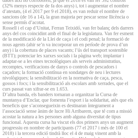
dades així ho corroboren, ja que el 2018 es van fer 592 controls
(32% menys respecte de fa dos anys) i, tot i augmentar el nombre
d’atestats, (4 el 2017 per 9 el 2018), es van reduir el nombre de
sancions (de 16 a 14), la gran majoria per pescar sense llicència o
sense permís d’acotat.
Rossell i el cap d’Unitat, Ferran Teixidó, van fer balanç dels darrers
anys del cos coincidint amb el final de la legislatura. Van fer esment
de la modificació de la Llei de caça i el codi penal; la formació de
nous agents (ahir se’n va incorporar un en període de prova d’un
any) i la cobertura de places vacants; l’ús del transport sostenible
(BTT); potenciar les xarxes socials i la pàgina web; implantar i
adaptar-se a les eines tecnològiques als serveis administratius,
recomptes, verificacions de danys o controls de pescadors i
caçadors; la formació contínua en sondatges de neu i lectures
nivològiques; la sensibilització en la normativa de caça, pesca,
gossos i focs; i la sensibilització als escolars amb xerrades, que el
curs passat van xifrar-se en 1.653.
D’altra banda, els banders tornaran a organitzar la Cursa de
muntanya d’Enclar, que fomenta l’esport i la solidaritat, atès que els
beneficis que s’aconsegueixin es destinaran íntegrament a
l’associació sense ànim de lucre Hi Arribarem, que té com a missió
acostar la natura a les persones amb alguna diversitat de tipus
funcional. Aquesta cursa ha viscut els dos primers anys un augment
progressiu en nombre de participants (77 el 2017 i més de 100 el
2018) i la tercera edició tindrà lloc el 4 de maig vinent amb la