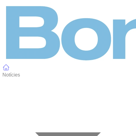
Panell de gestió de galetes
Notícies