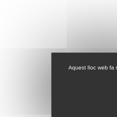
Aquest lloc web fa s