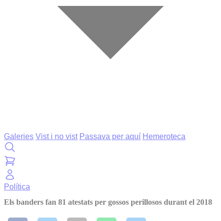
Galeries
Vist i no vist
Passava per aquí
Hemeroteca
Política
Els banders fan 81 atestats per gossos perillosos durant el 2018