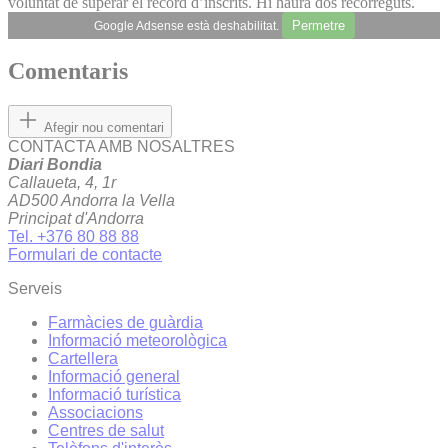
voluntat de superar el rècord d’inscrits. Hi haurà dos recorreguts.
Permetre
Google Adsense està deshabilitat.
Comentaris
Afegir nou comentari
CONTACTA AMB NOSALTRES
Diari Bondia
Callaueta, 4, 1r
AD500 Andorra la Vella
Principat d'Andorra
Tel. +376 80 88 88
Formulari de contacte
Serveis
Farmàcies de guàrdia
Informació meteorològica
Cartellera
Informació general
Informació turística
Associacions
Centres de salut