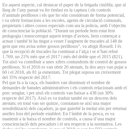
En aquest aspecte, cal destacar el paper de la brigada cinòfila, que al
llarg de l’any passat va fer èmfasi en la captura i els controls
d’animals perillosos i els que ho són considerats de forma potencial,
i va oferir formacions a les escoles, agents de circulació comunals,
propietaris i altres cossos especials com ara la policia, amb l’objectiu
de conscienciar la població. “Durant un període hem estat fent
pedagogia i transcorregut aquest temps d’avisos, hem començat a
actuar i també hi ha tingut a veure l’augment de trucades al 148 de
gent que ens avisa sobre gossos perillosos”, va afegir Rossell. I és
que la recepció de trucades ha continuat a l’alça i se n’han rebut
1.769, un 21% més que el 2017 i més del doble que el 2015 (821).
Tot això va contribuir a unes xifres contundents de control de gossos
perillosos. Si el 2016 es van obrir 20 atestats, fa dos anys van pujar a
60 i el 2018, als 81 ja esmentats. Tot plegat suposa un creixement
del 35% respecte del 2017.
Pel que fa a la caça, els banders van disminuir el nombre de
demandes de batudes administratives i els controls relacionats amb el
porc senglar, i per això els controls van baixar a 438 (un 30%
respecte del 2017). Això es va traduir també en un descens dels
atestats; en total van ser quinze, constatant-se així una major
sensibilització dels caçadors, ja que gairebé la meitat són per retornar
anelles fora del període establert. En l’àmbit de la pesca, es va
mantenir a la baixa el nombre de controls, a causa d’una major
conscienciació dels pescadors i el seu respecte a la normativa. Les