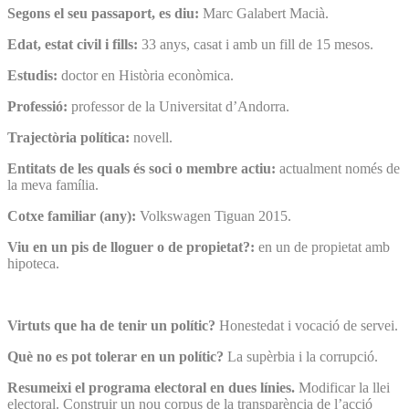
Segons el seu passaport, es diu:
Marc Galabert Macià.
Edat, estat civil i fills:
33 anys, casat i amb un fill de 15 mesos.
Estudis:
doctor en Història econòmica.
Professió:
professor de la Universitat d’Andorra.
Trajectòria política:
novell.
Entitats de les quals és soci o membre actiu:
actualment només de
la meva família.
Cotxe familiar (any):
Volkswagen Tiguan 2015.
Viu en un pis de lloguer o de propietat?:
en un de propietat amb
hipoteca.
Virtuts que ha de tenir un polític?
Honestedat i vocació de servei.
Què no es pot tolerar en un polític?
La supèrbia i la corrupció.
Resumeixi el programa electoral en dues línies.
Modificar la llei
electoral. Construir un nou corpus de la transparència de l’acció