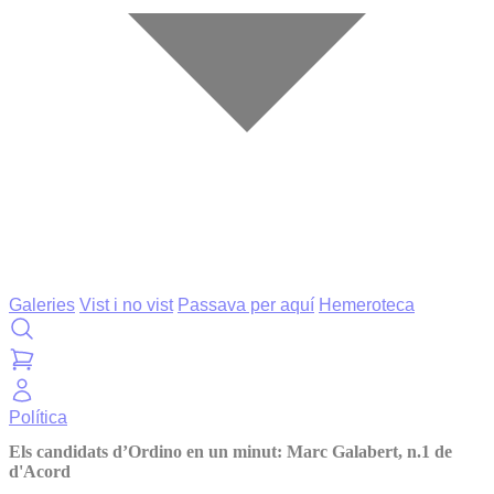
Galeries
Vist i no vist
Passava per aquí
Hemeroteca
Política
Els candidats d’Ordino en un minut: Marc Galabert, n.1 de
d'Acord