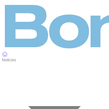
Panell de gestió de galetes
Notícies