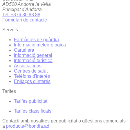
AD500 Andorra la Vella
Principat d'Andorra
Tel. +376 80 88 88
Formulari de contacte
Serveis
Farmàcies de guàrdia
Informació meteorològica
Cartellera
Informació general
Informació turística
Associacions
Centres de salut
Telèfons d'interès
Enllaços d'interés
Tarifes
Tarifes publicitat
Tarifes classificats
Contacti amb nosaltres per publicitat o qüestions comercials
a
producte@bondia.ad