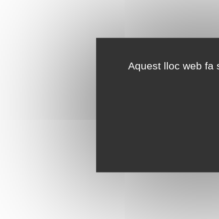
Aquest lloc web fa s