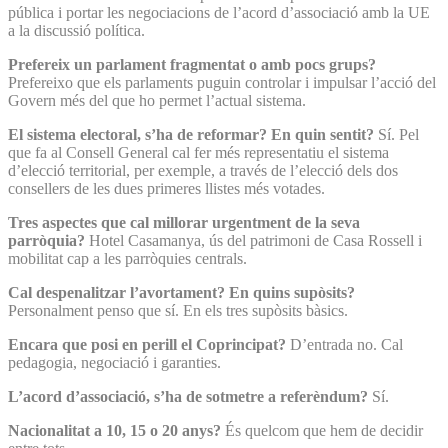
pública i portar les negociacions de l’acord d’associació amb la UE
a la discussió política.
Prefereix un parlament fragmentat o amb pocs grups?
Prefereixo que els parlaments puguin controlar i impulsar l’acció del
Govern més del que ho permet l’actual sistema.
El sistema electoral, s’ha de reformar? En quin sentit?
Sí. Pel
que fa al Consell General cal fer més representatiu el sistema
d’elecció territorial, per exemple, a través de l’elecció dels dos
consellers de les dues primeres llistes més votades.
Tres aspectes que cal millorar urgentment de la seva
parròquia?
Hotel Casamanya, ús del patrimoni de Casa Rossell i
mobilitat cap a les parròquies centrals.
Cal despenalitzar l’avortament? En quins supòsits?
Personalment penso que sí. En els tres supòsits bàsics.
Encara que posi en perill el Coprincipat?
D’entrada no. Cal
pedagogia, negociació i garanties.
L’acord d’associació, s’ha de sotmetre a referèndum?
Sí.
Nacionalitat a 10, 15 o 20 anys?
És quelcom que hem de decidir