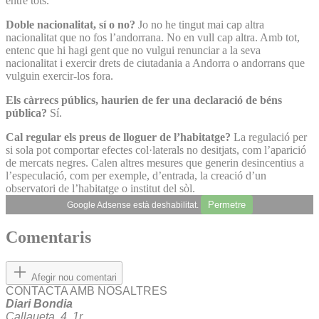
entre tots.
Doble nacionalitat, sí o no?
Jo no he tingut mai cap altra
nacionalitat que no fos l’andorrana. No en vull cap altra. Amb tot,
entenc que hi hagi gent que no vulgui renunciar a la seva
nacionalitat i exercir drets de ciutadania a Andorra o andorrans que
vulguin exercir-los fora.
Els càrrecs públics, haurien de fer una declaració de béns
pública?
Sí.
Cal regular els preus de lloguer de l’habitatge?
La regulació per
si sola pot comportar efectes col·laterals no desitjats, com l’aparició
de mercats negres. Calen altres mesures que generin desincentius a
l’especulació, com per exemple, d’entrada, la creació d’un
observatori de l’habitatge o institut del sòl.
Permetre
Google Adsense està deshabilitat.
Comentaris
Afegir nou comentari
CONTACTA AMB NOSALTRES
Diari Bondia
Callaueta, 4, 1r