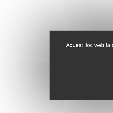
Aquest lloc web fa s