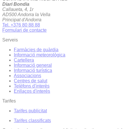
Diari Bondia
Callaueta, 4, 1r
AD500 Andorra la Vella
Principat d'Andorra
Tel. +376 80 88 88
Formulari de contacte
Serveis
Farmàcies de guàrdia
Informació meteorològica
Cartellera
Informació general
Informació turística
Associacions
Centres de salut
Telèfons d'interès
Enllaços d'interés
Tarifes
Tarifes publicitat
Tarifes classificats