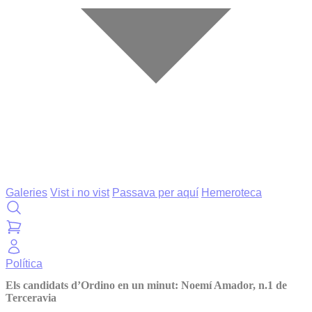
Galeries
Vist i no vist
Passava per aquí
Hemeroteca
Política
Els candidats d’Ordino en un minut: Noemí Amador, n.1 de
Terceravia