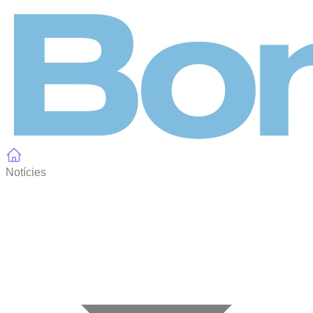
Panell de gestió de galetes
Notícies