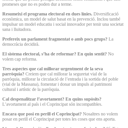
promeses que no es poden dur a terme.
Resumeixi el programa electoral en dues línies.
Diversificació
econòmica, un model de salut basat en la prevenció. Inclou també
impulsar un model educatiu i social innovador per tenir una societat
sana i lluitadora.
Prefereix un parlament fragmentat o amb pocs grups?
La
democràcia decidirà.
El sistema electoral, s’ha de reformar? En quin sentit?
No
volem cap reforma.
Tres aspectes que cal millorar urgentment de la seva
parròquia?
Creiem que cal millorar la seguretat vial de la
parròquia, millorar la circulació de l’entrada i la sortida del poble
(vial de la Massana), fomentar i donar un impuls al patrimoni
cultural i artístic de la parròquia.
Cal despenalitzar l’avortament? En quins supòsits?
L’avortament al país i el Coprincipat són incompatibles.
Encara que posi en perill el Coprincipat?
Nosaltres no volem
posar en perill el Coprincipat per totes les coses que ens aporta.