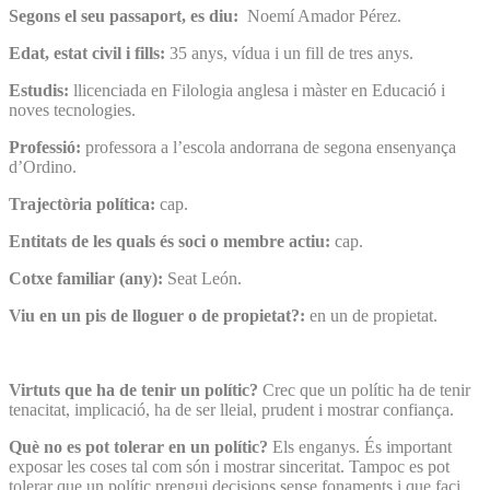
Segons el seu passaport, es diu:
Noemí Amador Pérez.
Edat, estat civil i fills:
35 anys, vídua i un fill de tres anys.
Estudis:
llicenciada en Filologia anglesa i màster en Educació i
noves tecnologies.
Professió:
professora a l’escola andorrana de segona ensenyança
d’Ordino.
Trajectòria política:
cap.
Entitats de les quals és soci o membre actiu:
cap.
Cotxe familiar (any):
Seat León.
Viu en un pis de lloguer o de propietat?:
en un de propietat.
Virtuts que ha de tenir un polític?
Crec que un polític ha de tenir
tenacitat, implicació, ha de ser lleial, prudent i mostrar confiança.
Què no es pot tolerar en un polític?
Els enganys. És important
exposar les coses tal com són i mostrar sinceritat. Tampoc es pot
tolerar que un polític prengui decisions sense fonaments i que faci