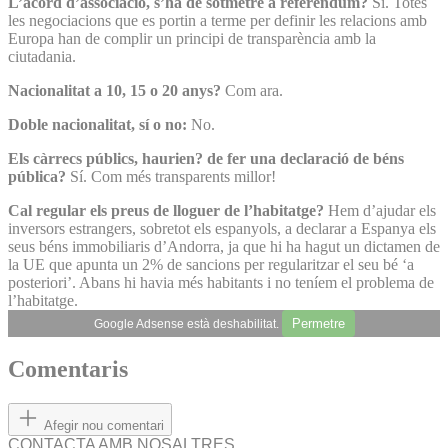
L’acord d’associació, s’ha de sotmetre a referèndum?
Sí. Totes
les negociacions que es portin a terme per definir les relacions amb
Europa han de complir un principi de transparència amb la
ciutadania.
Nacionalitat a 10, 15 o 20 anys?
Com ara.
Doble nacionalitat, sí o no:
No.
Els càrrecs públics, haurien? de fer una declaració de béns
pública?
Sí. Com més transparents millor!
Cal regular els preus de lloguer de l’habitatge?
Hem d’ajudar els
inversors estrangers, sobretot els espanyols, a declarar a Espanya els
seus béns immobiliaris d’Andorra, ja que hi ha hagut un dictamen de
la UE que apunta un 2% de sancions per regularitzar el seu bé ‘a
posteriori’. Abans hi havia més habitants i no teníem el problema de
l’habitatge.
Permetre
Google Adsense està deshabilitat.
Comentaris
Afegir nou comentari
CONTACTA AMB NOSALTRES