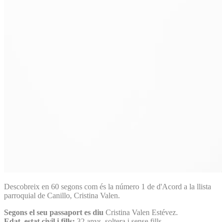
Descobreix en 60 segons com és la número 1 de d'Acord a la llista
parroquial de Canillo, Cristina Valen.
Segons el seu passaport es diu
Cristina Valen Estévez.
Edat, estat civil i fills:
32 anys, soltera i sense fills.