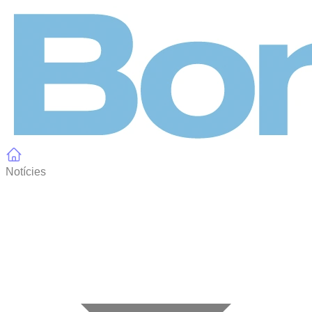
Panell de gestió de galetes
Notícies