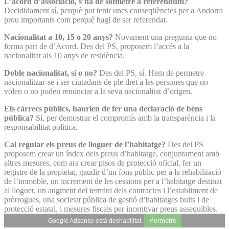
L’acord d’associació, s’ha de sotmetre a referèndum?
Decididament sí, perquè pot tenir unes conseqüències per a Andorra
prou importants com perquè hagi de ser referendat.
Nacionalitat a 10, 15 o 20 anys?
Novament una pregunta que no
forma part de d’Acord. Des del PS, proposem l’accés a la
nacionalitat als 10 anys de residència.
Doble nacionalitat, sí o no?
Des del PS, sí. Hem de permetre
nacionalitzar-se i ser ciutadans de ple dret a les persones que no
volen o no poden renunciar a la seva nacionalitat d’origen.
Els càrrecs públics, haurien de fer una declaració de béns
pública?
Sí, per demostrar el compromís amb la transparència i la
responsabilitat política.
Cal regular els preus de lloguer de l’habitatge?
Des del PS
proposem crear un índex dels preus d’habitatge, conjuntament amb
altres mesures, com ara crear pisos de protecció oficial, fer un
registre de la propietat, gaudir d’un fons públic per a la rehabilitació
de l’immoble, un increment de les cessions per a l’habitatge destinat
al lloguer, un augment del termini dels contractes i l’establiment de
pròrrogues, una societat pública de gestió d’habitatges buits i de
protecció estatal, i mesures fiscals per incentivar preus assequibles.
Permetre
Google Adsense està deshabilitat.