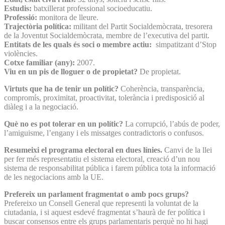
Estudis:
batxillerat professional socioeducatiu.
Professió:
monitora de lleure.
Trajectòria política:
militant del Partit Socialdemòcrata, tresorera
de la Joventut Socialdemòcrata, membre de l’executiva del partit.
Entitats de les quals és soci o membre actiu:
simpatitzant d’Stop
violències.
Cotxe familiar (any):
2007.
Viu en un pis de lloguer o de propietat?
De propietat.
Virtuts que ha de tenir un polític?
Coherència, transparència,
compromís, proximitat, proactivitat, tolerància i predisposició al
diàleg i a la negociació.
Què no es pot tolerar en un polític?
La corrupció, l’abús de poder,
l’amiguisme, l’engany i els missatges contradictoris o confusos.
Resumeixi el programa electoral en dues línies.
Canvi de la llei
per fer més representatiu el sistema electoral, creació d’un nou
sistema de responsabilitat pública i farem pública tota la informació
de les negociacions amb la UE.
Prefereix un parlament fragmentat o amb pocs grups?
Prefereixo un Consell General que representi la voluntat de la
ciutadania, i si aquest esdevé fragmentat s’haurà de fer política i
buscar consensos entre els grups parlamentaris perquè no hi hagi