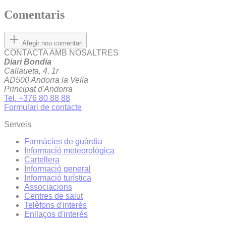
Comentaris
Afegir nou comentari
CONTACTA AMB NOSALTRES
Diari Bondia
Callaueta, 4, 1r
AD500 Andorra la Vella
Principat d'Andorra
Tel. +376 80 88 88
Formulari de contacte
Serveis
Farmàcies de guàrdia
Informació meteorològica
Cartellera
Informació general
Informació turística
Associacions
Centres de salut
Telèfons d'interès
Enllaços d'interés