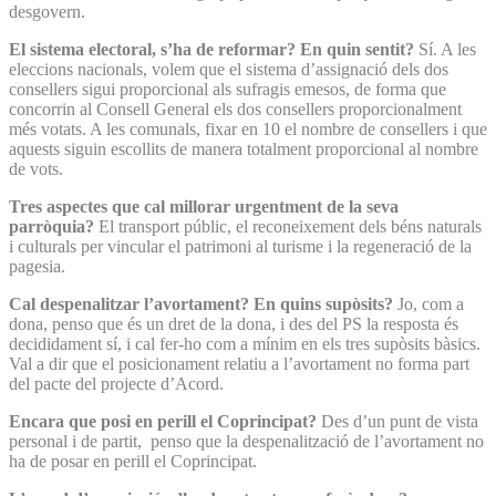
desgovern.
El sistema electoral, s’ha de reformar? En quin sentit?
Sí. A les
eleccions nacionals, volem que el sistema d’assignació dels dos
consellers sigui proporcional als sufragis emesos, de forma que
concorrin al Consell General els dos consellers proporcionalment
més votats. A les comunals, fixar en 10 el nombre de consellers i que
aquests siguin escollits de manera totalment proporcional al nombre
de vots.
Tres aspectes que cal millorar urgentment de la seva
parròquia?
El transport públic, el reconeixement dels béns naturals
i culturals per vincular el patrimoni al turisme i la regeneració de la
pagesia.
Cal despenalitzar l’avortament? En quins supòsits?
Jo, com a
dona, penso que és un dret de la dona, i des del PS la resposta és
decididament sí, i cal fer-ho com a mínim en els tres supòsits bàsics.
Val a dir que el posicionament relatiu a l’avortament no forma part
del pacte del projecte d’Acord.
Encara que posi en perill el Coprincipat?
Des d’un punt de vista
personal i de partit, penso que la despenalització de l’avortament no
ha de posar en perill el Coprincipat.