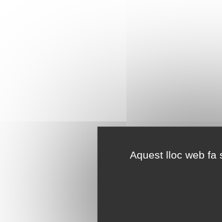
Aquest lloc web fa s