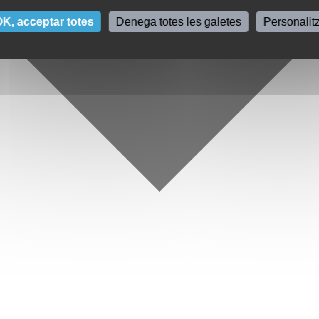
K, acceptar totes
Denega totes les galetes
Personalit