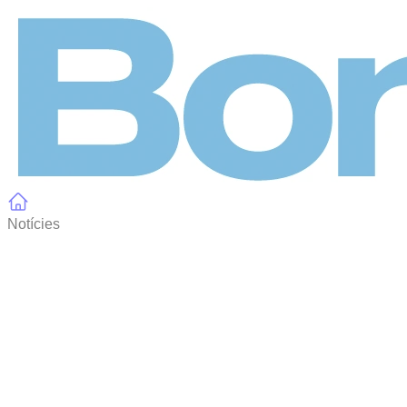
Panell de gestió de galetes
Notícies