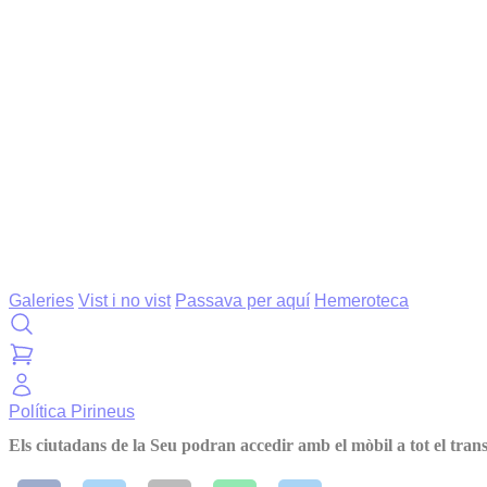
Galeries
Vist i no vist
Passava per aquí
Hemeroteca
Política
Pirineus
Els ciutadans de la Seu podran accedir amb el mòbil a tot el tra