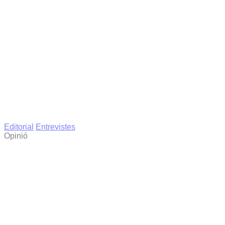
Editorial
Entrevistes
Opinió