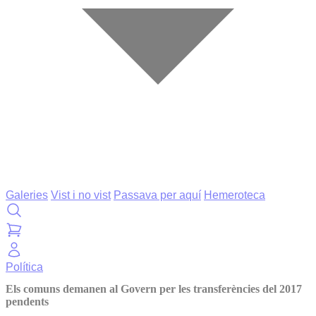
Galeries
Vist i no vist
Passava per aquí
Hemeroteca
Política
Els comuns demanen al Govern per les transferències del 2017
pendents