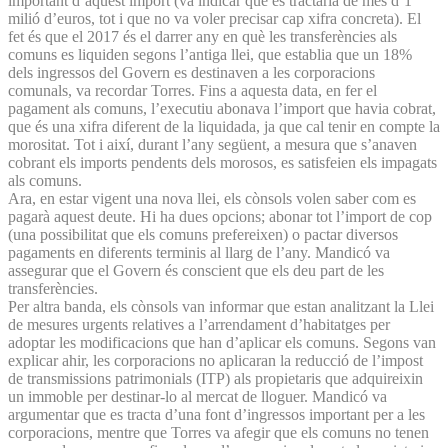
important d’aquest import (va indicar que es tractaria de més d’1
milió d’euros, tot i que no va voler precisar cap xifra concreta). El
fet és que el 2017 és el darrer any en què les transferències als
comuns es liquiden segons l’antiga llei, que establia que un 18%
dels ingressos del Govern es destinaven a les corporacions
comunals, va recordar Torres. Fins a aquesta data, en fer el
pagament als comuns, l’executiu abonava l’import que havia cobrat,
que és una xifra diferent de la liquidada, ja que cal tenir en compte la
morositat. Tot i així, durant l’any següent, a mesura que s’anaven
cobrant els imports pendents dels morosos, es satisfeien els impagats
als comuns.
Ara, en estar vigent una nova llei, els cònsols volen saber com es
pagarà aquest deute. Hi ha dues opcions; abonar tot l’import de cop
(una possibilitat que els comuns prefereixen) o pactar diversos
pagaments en diferents terminis al llarg de l’any. Mandicó va
assegurar que el Govern és conscient que els deu part de les
transferències.
Per altra banda, els cònsols van informar que estan analitzant la Llei
de mesures urgents relatives a l’arrendament d’habitatges per
adoptar les modificacions que han d’aplicar els comuns. Segons van
explicar ahir, les corporacions no aplicaran la reducció de l’impost
de transmissions patrimonials (ITP) als propietaris que adquireixin
un immoble per destinar-lo al mercat de lloguer. Mandicó va
argumentar que es tracta d’una font d’ingressos important per a les
corporacions, mentre que Torres va afegir que els comuns no tenen