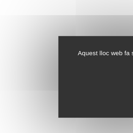
Aquest lloc web fa s