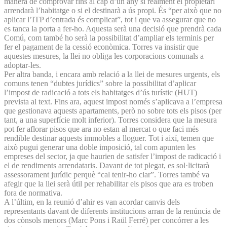
manera de comprovar fins al cap d’un any si realment el propietari
arrendarà l’habitatge o si el destinarà a ús propi. És “per això que no
aplicar l’ITP d’entrada és complicat”, tot i que va assegurar que no
es tanca la porta a fer-ho. Aquesta serà una decisió que prendrà cada
Comú, com també ho serà la possibilitat d’ampliar els terminis per
fer el pagament de la cessió econòmica. Torres va insistir que
aquestes mesures, la llei no obliga les corporacions comunals a
adoptar-les.
Per altra banda, i encara amb relació a la llei de mesures urgents, els
comuns tenen “dubtes jurídics” sobre la possibilitat d’aplicar
l’impost de radicació a tots els habitatges d’ús turístic (HUT)
prevista al text. Fins ara, aquest impost només s’aplicava a l’empresa
que gestionava aquests apartaments, però no sobre tots els pisos (per
tant, a una superfície molt inferior). Torres considera que la mesura
pot fer aflorar pisos que ara no estan al mercat o que faci més
rendible destinar aquests immobles a lloguer. Tot i així, temen que
això pugui generar una doble imposició, tal com apunten les
empreses del sector, ja que haurien de satisfer l’impost de radicació i
el de rendiments arrendataris. Davant de tot plegat, es sol·licitarà
assessorament jurídic perquè “cal tenir-ho clar”. Torres també va
afegir que la llei serà útil per rehabilitar els pisos que ara es troben
fora de normativa.
A l’últim, en la reunió d’ahir es van acordar canvis dels
representants davant de diferents institucions arran de la renúncia de
dos cònsols menors (Marc Pons i Raül Ferré) per concórrer a les