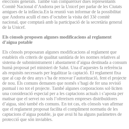
eleccions generals. També van comparèixer dues representants
Comitè Nacional d’Andorra per la Unicef per parlar de les Ciutats
amigues de la infància.En la reunió van informar de la possibilitat
que Andorra aculli el mes d’octubre la visita del 33è comitè
nacional, que comptarà amb la participació de la secretària general
de la Unicef.
Els cònsols proposen algunes modificacions al reglament
d’aigua potable
Els cònsols proposaran algunes modificacions al reglament que
estableix els criteris de qualitat sanitària de les normes relatives al
sistema de subministrament i abastament d’aigua destinada a consum
humà proposat pel ministeri de Salut. Una d’aquestes fa referència
als requisits necessaris per legalitzar la captació. El reglament fixa
que al cap de deu anys s’ha de renovar l’autorització, fent el projecte
de nou. Els comuns demanen que només s’hagi de fer una revisió
puntual i no tot el projecte. També algunes corporacions sol·liciten
una consideració especial per a les captacions actuals i s’aposta per
matisar que el servei no sols l’ofereixen empreses distribuïdores
d’aigua, sinó també els comuns. En tot cas, els cònsols van afirmar
que el reglament proposat facilita el compliment normatiu de les
captacions d’aigua potable, ja que avui hi ha alguns paràmetres de
protecció que són inviables.