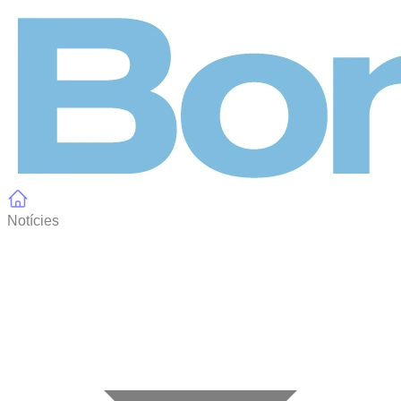
Panell de gestió de galetes
Notícies