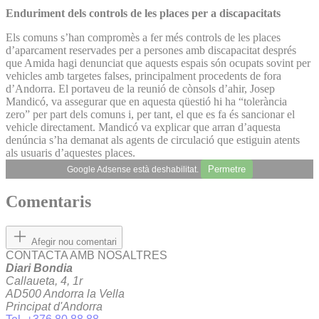
Enduriment dels controls de les places per a discapacitats
Els comuns s’han compromès a fer més controls de les places
d’aparcament reservades per a persones amb discapacitat després
que Amida hagi denunciat que aquests espais són ocupats sovint per
vehicles amb targetes falses, principalment procedents de fora
d’Andorra. El portaveu de la reunió de cònsols d’ahir, Josep
Mandicó, va assegurar que en aquesta qüestió hi ha “tolerància
zero” per part dels comuns i, per tant, el que es fa és sancionar el
vehicle directament. Mandicó va explicar que arran d’aquesta
denúncia s’ha demanat als agents de circulació que estiguin atents
als usuaris d’aquestes places.
Permetre
Google Adsense està deshabilitat.
Comentaris
Afegir nou comentari
CONTACTA AMB NOSALTRES
Diari Bondia
Callaueta, 4, 1r
AD500 Andorra la Vella
Principat d'Andorra