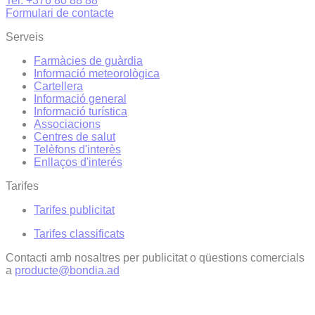
Tel. +376 80 88 88
Formulari de contacte
Serveis
Farmàcies de guàrdia
Informació meteorològica
Cartellera
Informació general
Informació turística
Associacions
Centres de salut
Telèfons d'interès
Enllaços d'interés
Tarifes
Tarifes publicitat
Tarifes classificats
Contacti amb nosaltres per publicitat o qüestions comercials
a
producte@bondia.ad