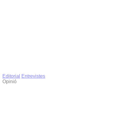
Editorial
Entrevistes
Opinió