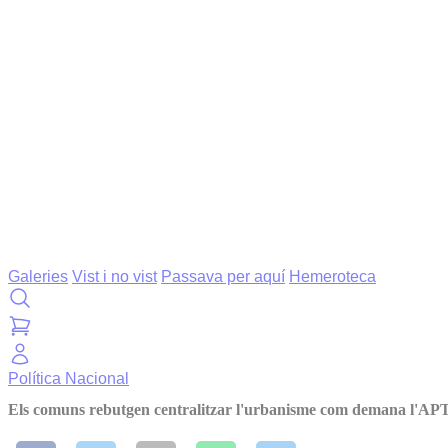
Galeries
Vist i no vist
Passava per aquí
Hemeroteca
Política
Nacional
Els comuns rebutgen centralitzar l'urbanisme com demana l'AP