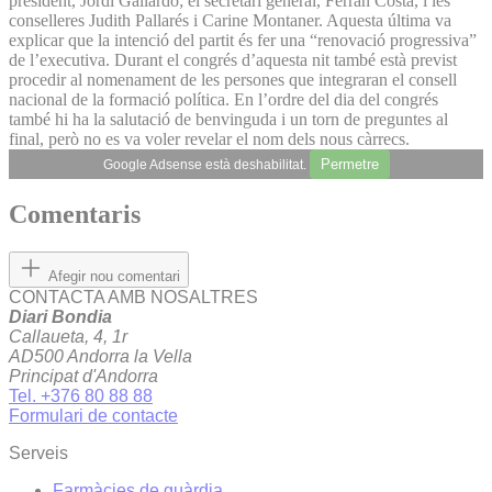
president, Jordi Gallardo; el secretari general, Ferran Costa, i les
conselleres Judith Pallarés i Carine Montaner. Aquesta última va
explicar que la intenció del partit és fer una “renovació progressiva”
de l’executiva. Durant el congrés d’aquesta nit també està previst
procedir al nomenament de les persones que integraran el consell
nacional de la formació política. En l’ordre del dia del congrés
també hi ha la salutació de benvinguda i un torn de preguntes al
final, però no es va voler revelar el nom dels nous càrrecs.
Permetre
Google Adsense està deshabilitat.
Comentaris
Afegir nou comentari
CONTACTA AMB NOSALTRES
Diari Bondia
Callaueta, 4, 1r
AD500 Andorra la Vella
Principat d'Andorra
Tel. +376 80 88 88
Formulari de contacte
Serveis
Farmàcies de guàrdia