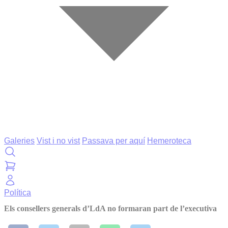
Galeries
Vist i no vist
Passava per aquí
Hemeroteca
Política
Els consellers generals d’LdA no formaran part de l’executiva