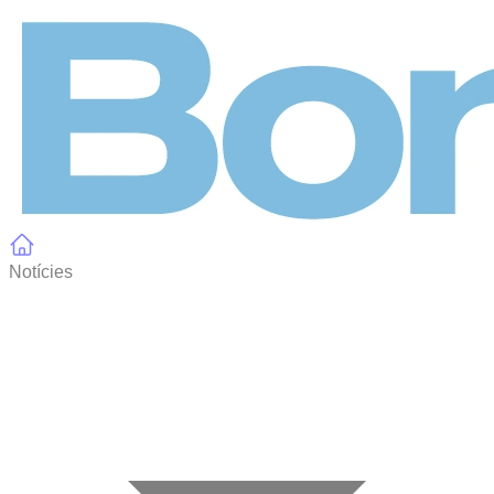
Panell de gestió de galetes
Notícies