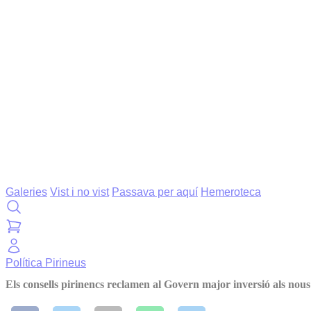
Galeries
Vist i no vist
Passava per aquí
Hemeroteca
Política
Pirineus
Els consells pirinencs reclamen al Govern major inversió als nou