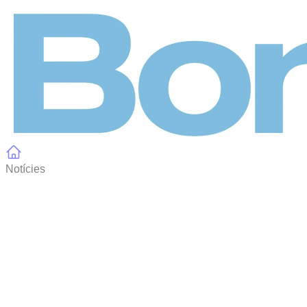
Panell de gestió de galetes
Notícies