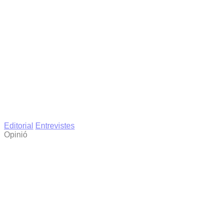
Editorial
Entrevistes
Opinió