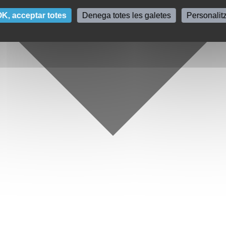
K, acceptar totes
Denega totes les galetes
Personalit