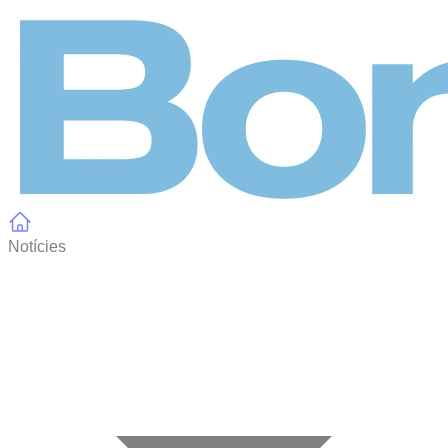
Panell de gestió de galetes
Notícies