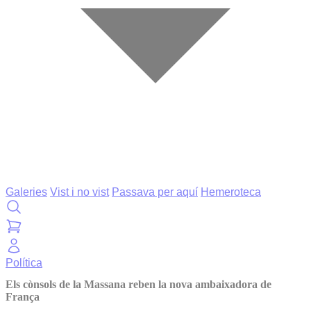
Galeries
Vist i no vist
Passava per aquí
Hemeroteca
Política
Els cònsols de la Massana reben la nova ambaixadora de
França