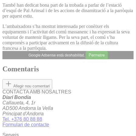
També han dedicat bona part de la trobada a parlar de l’estació
d’esquí de Pal Arinsal i de les accions de dinamització a la parròquia
per aquest estiu.
L’ambaixadora s’ha mostrat interessada per conèixer els
equipaments i l’activitat del comú massanenc i ha expressat la seva
voluntat de mantenir lligams. Per la seva part, el comú s’ha
compromès a participar activament en la difusió de la cultura
francesa a la parròquia.
Permetre
Google Adsense està deshabilitat.
Comentaris
Afegir nou comentari
CONTACTA AMB NOSALTRES
Diari Bondia
Callaueta, 4, 1r
AD500 Andorra la Vella
Principat d'Andorra
Tel. +376 80 88 88
Formulari de contacte
Serveis