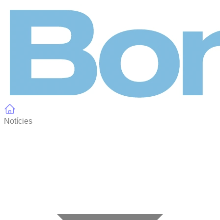
Panell de gestió de galetes
Notícies