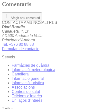
Comentaris
Afegir nou comentari
CONTACTA AMB NOSALTRES
Diari Bondia
Callaueta, 4, 1r
AD500 Andorra la Vella
Principat d'Andorra
Tel. +376 80 88 88
Formulari de contacte
Serveis
Farmàcies de guàrdia
Informació meteorològica
Cartellera
Informació general
Informació turística
Associacions
Centres de salut
Telèfons d'interès
Enllaços d'interés
Tarifes