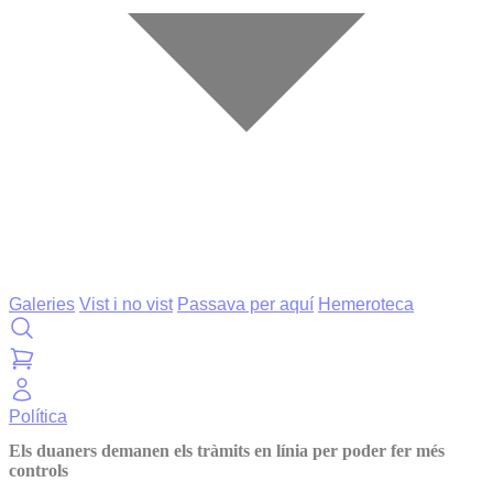
Galeries
Vist i no vist
Passava per aquí
Hemeroteca
Política
Els duaners demanen els tràmits en línia per poder fer més
controls