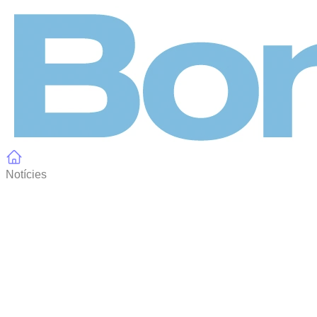
Panell de gestió de galetes
Notícies