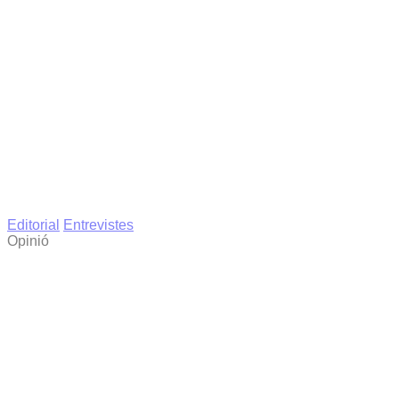
Editorial
Entrevistes
Opinió