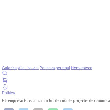
Galeries
Vist i no vist
Passava per aquí
Hemeroteca
Política
Els empresaris reclamen un full de ruta de projectes de comunica