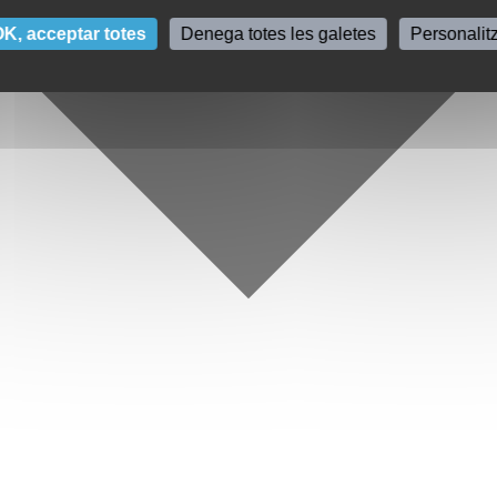
K, acceptar totes
Denega totes les galetes
Personalit