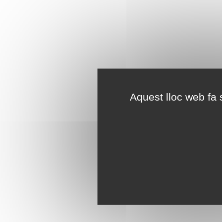
Aquest lloc web fa s