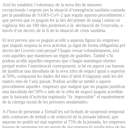
Així ho estableix l’esborrany de la nova llei de mesures
excepcionals i urgents per la situació d’emergència sanitària causada
per la pandèmia de SARS-CoV-2 que regula aquests procediments i
que preveu que es puguin fer ja des del primer de maig i entrar en
vigència fins als 180 dies posteriors a la declaració de l’executiu, a
través d’un decret, de la fi de la situació de crisis sanitària.
El text preveu que es puguin acollir a aquesta figura les empreses
que tinguin suspesa la seva activitat, ja sigui de forma obligatòria pel
decret del Govern com perquè l’hagin cessat voluntàriament, així
com aquelles que mantenen un règim de guàrdies. També s’hi
podran acollir aquelles empreses que s’hagin mantingut obertes
perquè tenien l’autorització corresponent, si bé en aquest cas hauran
de justificar una davallada de la seva xifra de negoci igual o superior
al 50%, comparant les dades del mes d’abril d’enguany amb les del
mateix mes de l’any passat. Podran acollir-se també a aquest
procediment aquelles empreses que malgrat que no puguin justificar
una davallada del 50% o més de la xifra de negoci puguin acreditar
que la baixada d’activitat registrada “fa impossible” el manteniment
de la càrrega social de les persones assalariades.
A l’hora de presentar a Treball les sol·licituds de suspensió temporal
dels contractes de treball o de reducció de la jornada laboral, que
aquesta no podrà ser mai superior al 75% de la jornada, les empreses
hauran de presentar tot un seguit de documentació justificativa de les