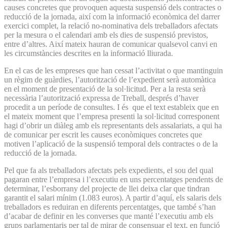
causes concretes que provoquen aquesta suspensió dels contractes o
reducció de la jornada, així com la informació econòmica del darrer
exercici complet, la relació no-nominativa dels treballadors afectats
per la mesura o el calendari amb els dies de suspensió previstos,
entre d’altres. Així mateix hauran de comunicar qualsevol canvi en
les circumstàncies descrites en la informació lliurada.
En el cas de les empreses que han cessat l’activitat o que mantinguin
un règim de guàrdies, l’autorització de l’expedient serà automàtica
en el moment de presentació de la sol·licitud. Per a la resta serà
necessària l’autorització expressa de Treball, després d’haver
procedit a un període de consultes. I és que el text estableix que en
el mateix moment que l’empresa presenti la sol·licitud corresponent
hagi d’obrir un diàleg amb els representants dels assalariats, a qui ha
de comunicar per escrit les causes econòmiques concretes que
motiven l’aplicació de la suspensió temporal dels contractes o de la
reducció de la jornada.
Pel que fa als treballadors afectats pels expedients, el sou del qual
pagaran entre l’empresa i l’executiu en uns percentatges pendents de
determinar, l’esborrany del projecte de llei deixa clar que tindran
garantit el salari mínim (1.083 euros). A partir d’aquí, els salaris dels
treballadors es reduiran en diferents percentatges, que també s’han
d’acabar de definir en les converses que manté l’executiu amb els
grups parlamentaris per tal de mirar de consensuar el text, en funció