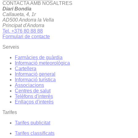
CONTACTA AMB NOSALTRES
Diari Bondia
Callaueta, 4, 1r
AD500 Andorra la Vella
Principat d'Andorra
Tel. +376 80 88 88
Formulari de contacte
Serveis
Farmàcies de guàrdia
Informació meteorològica
Cartellera
Informació general
Informació turística
Associacions
Centres de salut
Telèfons d'interès
Enllaços d'interés
Tarifes
Tarifes publicitat
Tarifes classificats