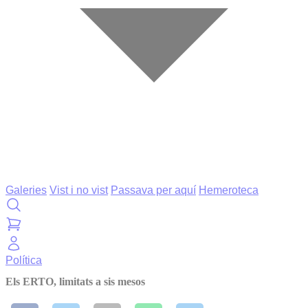
Galeries
Vist i no vist
Passava per aquí
Hemeroteca
Política
Els ERTO, limitats a sis mesos