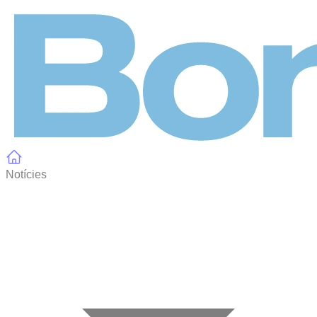
Panell de gestió de galetes
Notícies