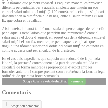
de la nòmina que percebi cadascú. D’aquesta manera, es preveuen
diferents percentatges per a aquells empleats que tinguin un sou
entre el salari mínim i el mitjà (2.129 euros), reducció que s’aplicaria
únicament en la diferència que hi hagi entre el salari mínim i el sou
fix que cobra el treballador.
Així mateix, hi haurà també una escala de percentatges de reducció
per a aquells treballadors que percebin una remuneració entre el
salari mitjà i el doble d’aquest, en aquest cas de la diferència entre el
salari mitjà i el sou fix, mentre que per a aquells empleats que
tinguin una nòmina superior al doble del salari mitjà no es tindrà en
compte aquesta part per al càlcul de la prestació.
En el cas dels expedients que suposin una reducció de la jornada
laboral, la prestació corresponent a la part de jornada reduïda es
calcularà de forma minorada i proporcional d’acord amb les
fórmules anteriors i sempre prenent com a referència la jornada legal
ordinària de quaranta hores setmanals.
Permetre
Google Adsense està deshabilitat.
Comentaris
Afegir nou comentari