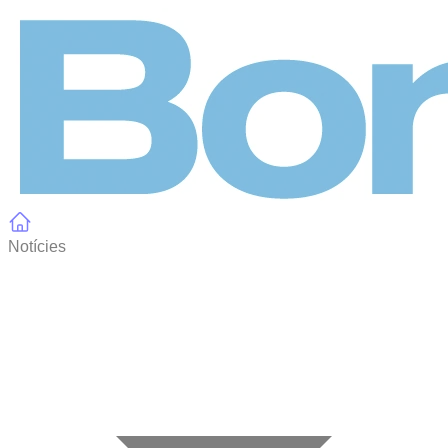
Panell de gestió de galetes
Notícies