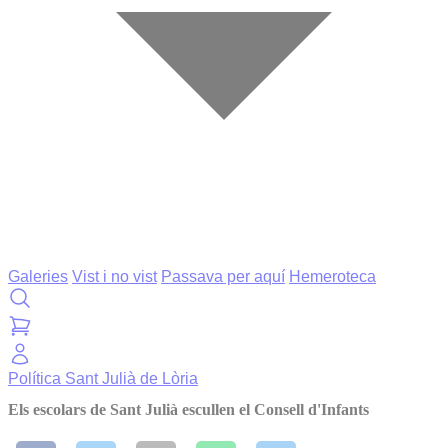
Galeries
Vist i no vist
Passava per aquí
Hemeroteca
Política
Sant Julià de Lòria
Els escolars de Sant Julià escullen el Consell d'Infants