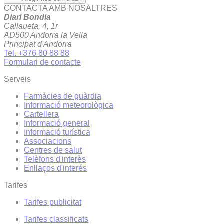
CONTACTA AMB NOSALTRES
Diari Bondia
Callaueta, 4, 1r
AD500 Andorra la Vella
Principat d'Andorra
Tel. +376 80 88 88
Formulari de contacte
Serveis
Farmàcies de guàrdia
Informació meteorològica
Cartellera
Informació general
Informació turística
Associacions
Centres de salut
Telèfons d'interès
Enllaços d'interés
Tarifes
Tarifes publicitat
Tarifes classificats