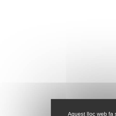
Aquest lloc web fa s