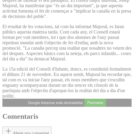
després de mostrar el seu passaport. El cònsol major lauredià, Josep
Majoral, ha manifestat que "és un dia important", ja que aquesta
activitat fomenta el fet de començar a "implicar la canalla en la presa
de decisions del poble".
El resultat de les votacions, tal com ha informat Majoral, es faran
públics aquesta mateixa tarda. Com cada any, el Consell estarà
format per vuit membres, tot i que dos alumnes de l'any passat
repetiran mandat amb l'objectiu de fer d'enllaç amb la nova
promoció. "La canalla percep una realitat que nosaltres no veiem des
del despatx. Aspectes bàsics com la neteja, els parcs infantils... coses
del dia a dia" ha destacat Majoral.
La 15a edició del Consell d'Infants, doncs, es constituirà formalment
el dilluns 21 de novembre. En aquest sentit, Majoral ha recordat que,
tal com es va iniciar l'any passat, els nous membres que s'escullin
enguany acompanyaran durant un dia sencer els cònsols de la
parròquia amb l'objectiu d'apropar-los la realitat del dia a dia d'un
polític.
Permetre
Google Adsense està deshabilitat.
Comentaris
Afegir nou comentari