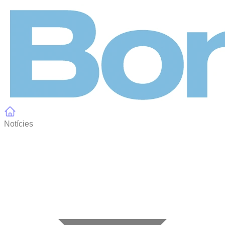
Panell de gestió de galetes
Notícies