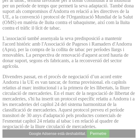
per al tabac, sembla favorable per a donar continuïtat a la indústria
per un període de temps que permeti la seva adaptació. També dona
suport als compromisos d'Andorra en relació a les directives de la
UE, a la convenció i protocol de l'Organització Mundial de la Salut
(OMS) en matèria de lluita contra el tabaquisme, així com la lluita
contra el tràfic il·lícit de tabac.
L'associació també assenyala la seva predisposició a mantenir
l'acord històric amb l'Associació de Pagesos i Ramaders d'Andorra
(Apra), per la compra de la collita de tabac per períodes llargs i
renovables. La perspectiva de renovació d'aquest acord hauria de
donar suport, segons els fabricants, a la reconversió del sector
agrícola.
Divendres passat, en el procés de negociació d’un acord entre
Andorra i la UE es van tancar, de forma provisional. els capítols
relatius al marc institucional i a la primera de les llibertats, la lliure
circulació de mercaderies. En el marc de la negociació de llibertat de
mercaderies, s'hi ha inserit un protocol específic relatiu a Andorra i a
les mercaderies del capítol 24 del sistema harmonitzat de la
classificació de mercaderies. Aquest protocol preveu el període
transitori de 30 anys d'adaptació pels productes comercials de
l'esmentat capítol 24 relatiu al tabac i en relació al quadre de
negociació de la lliure circulació de mercaderies.
Permetre
Google Adsense està deshabilitat.