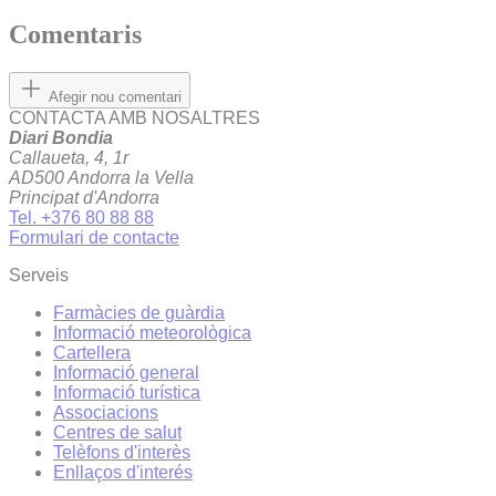
Comentaris
Afegir nou comentari
CONTACTA AMB NOSALTRES
Diari Bondia
Callaueta, 4, 1r
AD500 Andorra la Vella
Principat d'Andorra
Tel. +376 80 88 88
Formulari de contacte
Serveis
Farmàcies de guàrdia
Informació meteorològica
Cartellera
Informació general
Informació turística
Associacions
Centres de salut
Telèfons d'interès
Enllaços d'interés