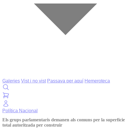
Galeries
Vist i no vist
Passava per aquí
Hemeroteca
Política
Nacional
Els grups parlamentaris demanen als comuns per la superfície
total autoritzada per construir