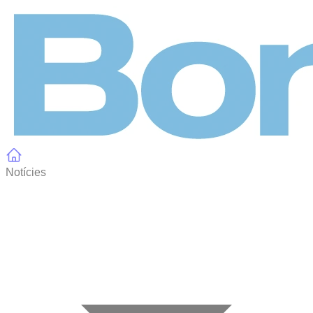
Panell de gestió de galetes
Notícies