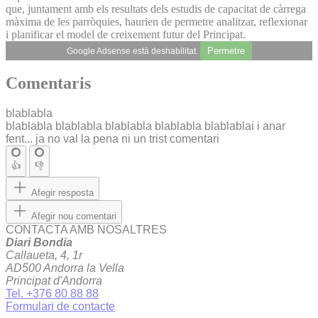
que, juntament amb els resultats dels estudis de capacitat de càrrega
màxima de les parròquies, haurien de permetre analitzar, reflexionar
i planificar el model de creixement futur del Principat.
Permetre
Google Adsense està deshabilitat.
Comentaris
blablabla
blablabla blablabla blablabla blablabla blablablai i anar
fent... ja no val la pena ni un trist comentari
👍
👎
Afegir resposta
Afegir nou comentari
CONTACTA AMB NOSALTRES
Diari Bondia
Callaueta, 4, 1r
AD500 Andorra la Vella
Principat d'Andorra
Tel. +376 80 88 88
Formulari de contacte