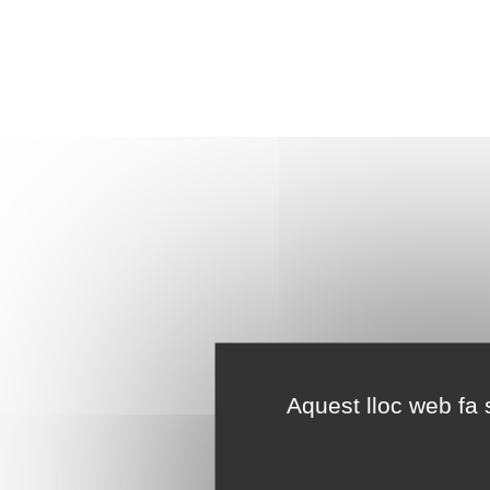
Aquest lloc web fa s