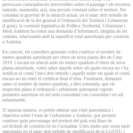
provocant conseqüències irreversibles sobre el paisatge i els recursos
naturals, mantenint, així, una pressió constant sobre el territori. Per
constatar la gravetat de la situació actual, en el marc dels treballs de
modificació de la llei general d’Ordenació del Territori i Urbanisme
(Lgotu), la comissió legislativa de Política Territorial, Urbanisme i
Medi Ambient ha entrat una demanda d’informació, dirigida als set
comuns, relacionada amb la superfície total autoritzada per construir
a Andorra.
En concret, els consellers generals volen conèixer el nombre de
metres quadrats autoritzats per obres de nova planta des de l’any
2019. I encara en relació amb els metres quadrats d’obres de nova
planta autoritzats, volen saber aquells sobre els quals encara no s’ha
notificat al comú l’inici dels treballs i aquells sobre els quals el comú
encara no ha emès el certificat final d’obra. Finalment, demanen
saber el nombre de metres quadrats, a títol orientatiu, que els
respectius plans d’ordenació i urbanisme parroquial vigents
permeten autoritzar en sòl urbà consolidat i no consolidat i en sòl
urbanitzable.
D’aquesta manera, es pretén obtenir una visió panoràmica i
objectiva sobre l’estat de l’urbanisme a Andorra, que permeti
conèixer quin percentatge del territori del país està lliure de
sol·licituds de construcció en l’actualitat. Unes dades que seran molt
importants en el marc dels treballs de modificació de la LGOTU i