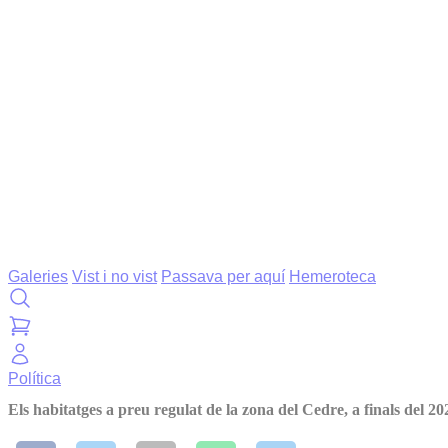
Galeries
Vist i no vist
Passava per aquí
Hemeroteca
Política
Els habitatges a preu regulat de la zona del Cedre, a finals del 20