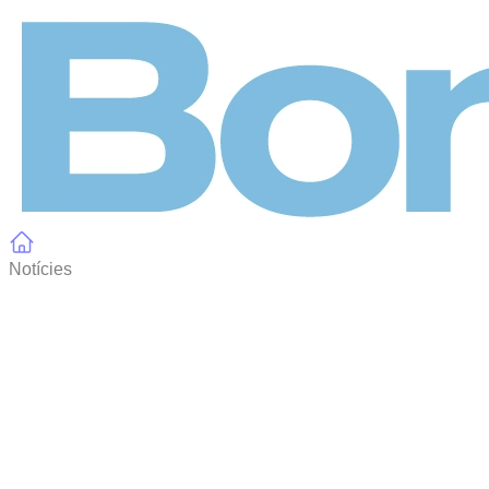
Panell de gestió de galetes
Notícies