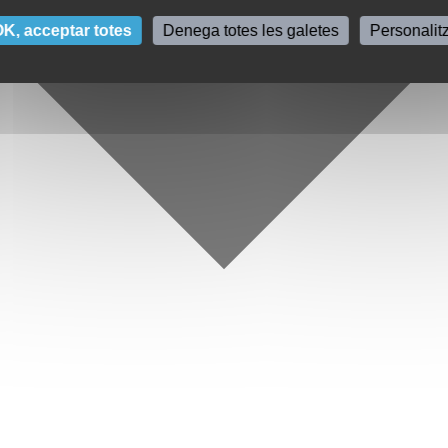
K, acceptar totes
Denega totes les galetes
Personalit