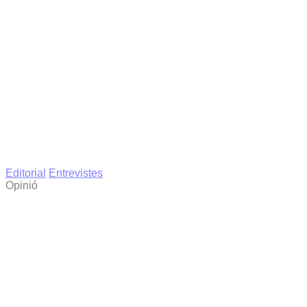
Editorial
Entrevistes
Opinió