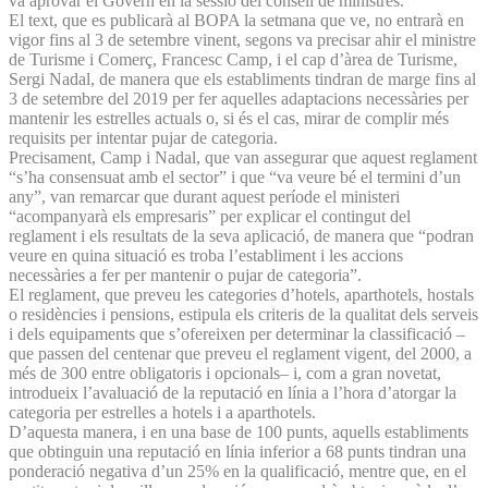
va aprovar el Govern en la sessió del consell de ministres.
El text, que es publicarà al BOPA la setmana que ve, no entrarà en
vigor fins al 3 de setembre vinent, segons va precisar ahir el ministre
de Turisme i Comerç, Francesc Camp, i el cap d’àrea de Turisme,
Sergi Nadal, de manera que els establiments tindran de marge fins al
3 de setembre del 2019 per fer aquelles adaptacions necessàries per
mantenir les estrelles actuals o, si és el cas, mirar de complir més
requisits per intentar pujar de categoria.
Precisament, Camp i Nadal, que van assegurar que aquest reglament
“s’ha consensuat amb el sector” i que “va veure bé el termini d’un
any”, van remarcar que durant aquest període el ministeri
“acompanyarà els empresaris” per explicar el contingut del
reglament i els resultats de la seva aplicació, de manera que “podran
veure en quina situació es troba l’establiment i les accions
necessàries a fer per mantenir o pujar de categoria”.
El reglament, que preveu les categories d’hotels, aparthotels, hostals
o residències i pensions, estipula els criteris de la qualitat dels serveis
i dels equipaments que s’ofereixen per determinar la classificació –
que passen del centenar que preveu el reglament vigent, del 2000, a
més de 300 entre obligatoris i opcionals– i, com a gran novetat,
introdueix l’avaluació de la reputació en línia a l’hora d’atorgar la
categoria per estrelles a hotels i a aparthotels.
D’aquesta manera, i en una base de 100 punts, aquells establiments
que obtinguin una reputació en línia inferior a 68 punts tindran una
ponderació negativa d’un 25% en la qualificació, mentre que, en el