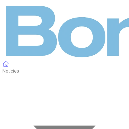
Panell de gestió de galetes
Notícies