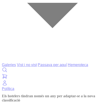
Galeries
Vist i no vist
Passava per aquí
Hemeroteca
Política
Els hotelers tindran només un any per adaptar-se a la nova
classificació