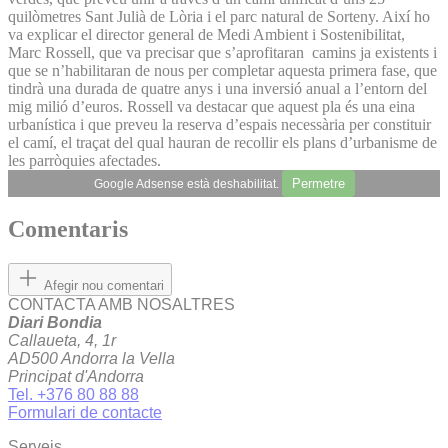
quilòmetres Sant Julià de Lòria i el parc natural de Sorteny. Així ho
va explicar el director general de Medi Ambient i Sostenibilitat,
Marc Rossell, que va precisar que s’aprofitaran camins ja existents i
que se n’habilitaran de nous per completar aquesta primera fase, que
tindrà una durada de quatre anys i una inversió anual a l’entorn del
mig milió d’euros. Rossell va destacar que aquest pla és una eina
urbanística i que preveu la reserva d’espais necessària per constituir
el camí, el traçat del qual hauran de recollir els plans d’urbanisme de
les parròquies afectades.
Permetre
Google Adsense està deshabilitat.
Comentaris
Afegir nou comentari
CONTACTA AMB NOSALTRES
Diari Bondia
Callaueta, 4, 1r
AD500 Andorra la Vella
Principat d'Andorra
Tel. +376 80 88 88
Formulari de contacte
Serveis