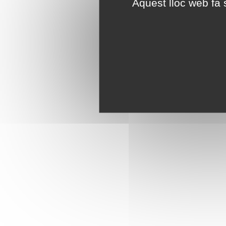
Aquest lloc web fa s