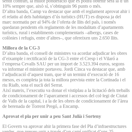
sentit contrari, la millor ponderació que es podrà obtenir serà la d’un
10% sempre que, això sí, s’obtinguin 96 punts o més.
D’altra banda, Camp va destacar que amb el reglament aprovat ahir i
el relatiu al dels habitatges d’ús turístics (HUT) es disposa ja del
marc normatiu per al 94% de l’oferta de llits del país, i només
quedaran pendents els reglaments de les modalitats d’apartaments
turístics, rural i establiments complementaris –albergs, cases de
colònies i refugis, entre d’altres–, que ofereixen uns 2.650 llits.
Millora de la CG-3
D’altra banda, el consell de ministres va acordar adjudicar les obres
d’eixample i rectificació de la CG-3 entre el Cresp i el Vilaró a
l’empresa Cevalls SAU per un import de 3.523.394 euros, segons
va informar el ministre portaveu. Jordi Cinca va destacar que, amb
l’adjudicació d’aquest tram, que té un termini d’execució de 16
mesos, es completa ja tota la millora prevista entre la Cortinada i el
riu Rialb, sota el nucli del Serrat.
Així mateix, l’executiu va donar el vistiplau a la licitació dels treballs
de condicionament de l’aparcament i accessos del col·legi de Ciutat
de Valls de la capital, i a la de les obres de condicionament de l’àrea
de berenada de Torrent Pregó, a Encamp.
Aprovat el pla per unir a peu Sant Julià i Sorteny
El Govern va aprovar ahir la primera fase del Pla d’infraestructures
verdes, que preveu unir a través d’un camí unificat d’uns 25