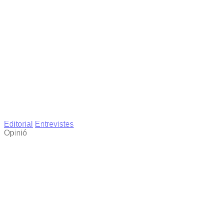
Editorial
Entrevistes
Opinió