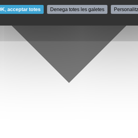
K, acceptar totes
Denega totes les galetes
Personalit