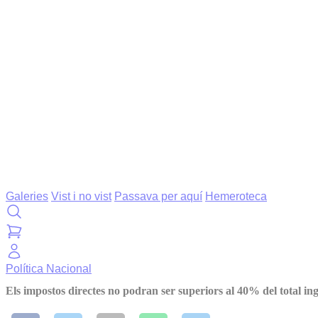
Galeries
Vist i no vist
Passava per aquí
Hemeroteca
Política
Nacional
Els impostos directes no podran ser superiors al 40% del total ing