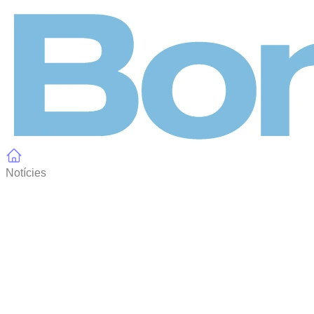
Panell de gestió de galetes
Notícies