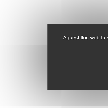
Aquest lloc web fa s