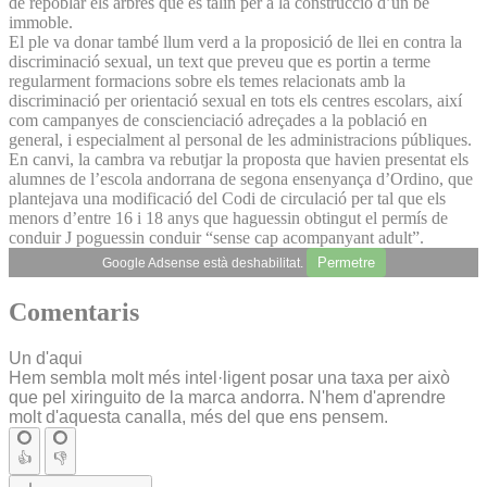
de repoblar els arbres que es talin per a la construcció d’un bé
immoble.
El ple va donar també llum verd a la proposició de llei en contra la
discriminació sexual, un text que preveu que es portin a terme
regularment formacions sobre els temes relacionats amb la
discriminació per orientació sexual en tots els centres escolars, així
com campanyes de conscienciació adreçades a la població en
general, i especialment al personal de les administracions públiques.
En canvi, la cambra va rebutjar la proposta que havien presentat els
alumnes de l’escola andorrana de segona ensenyança d’Ordino, que
plantejava una modificació del Codi de circulació per tal que els
menors d’entre 16 i 18 anys que haguessin obtingut el permís de
conduir J poguessin conduir “sense cap acompanyant adult”.
Permetre
Google Adsense està deshabilitat.
Comentaris
Un d'aqui
Hem sembla molt més intel·ligent posar una taxa per això
que pel xiringuito de la marca andorra. N'hem d'aprendre
molt d'aquesta canalla, més del que ens pensem.
👍
👎