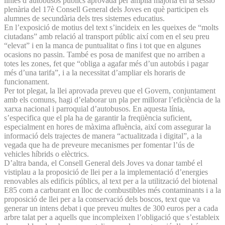
línies d’autobusos públics aprovada per àmplia majoria en la sessió
plenària del 17è Consell General dels Joves en què participen els
alumnes de secundària dels tres sistemes educatius.
En l’exposició de motius del text s’incideix en les queixes de “molts
ciutadans” amb relació al transport públic així com en el seu preu
“elevat” i en la manca de puntualitat o fins i tot que en algunes
ocasions no passin. També es posa de manifest que no arriben a
totes les zones, fet que “obliga a agafar més d’un autobús i pagar
més d’una tarifa”, i a la necessitat d’ampliar els horaris de
funcionament.
Per tot plegat, la llei aprovada preveu que el Govern, conjuntament
amb els comuns, hagi d’elaborar un pla per millorar l’eficiència de la
xarxa nacional i parroquial d’autobusos. En aquesta línia,
s’especifica que el pla ha de garantir la freqüència suficient,
especialment en hores de màxima afluència, així com assegurar la
informació dels trajectes de manera “actualitzada i digital”, a la
vegada que ha de preveure mecanismes per fomentar l’ús de
vehicles híbrids o elèctrics.
D’altra banda, el Consell General dels Joves va donar també el
vistiplau a la proposició de llei per a la implementació d’energies
renovables als edificis públics, al text per a la utilització del biotenal
E85 com a carburant en lloc de combustibles més contaminants i a la
proposició de llei per a la conservació dels boscos, text que va
generar un intens debat i que preveu multes de 300 euros per a cada
arbre talat per a aquells que incompleixen l’obligació que s’estableix