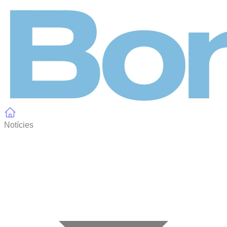
Panell de gestió de galetes
Notícies