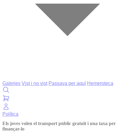
Galeries
Vist i no vist
Passava per aquí
Hemeroteca
Política
Els joves volen el transport públic gratuït i una taxa per
finançar-lo