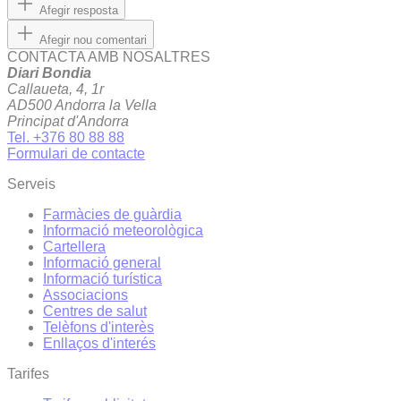
Afegir resposta
Afegir nou comentari
CONTACTA AMB NOSALTRES
Diari Bondia
Callaueta, 4, 1r
AD500 Andorra la Vella
Principat d'Andorra
Tel. +376 80 88 88
Formulari de contacte
Serveis
Farmàcies de guàrdia
Informació meteorològica
Cartellera
Informació general
Informació turística
Associacions
Centres de salut
Telèfons d'interès
Enllaços d'interés
Tarifes