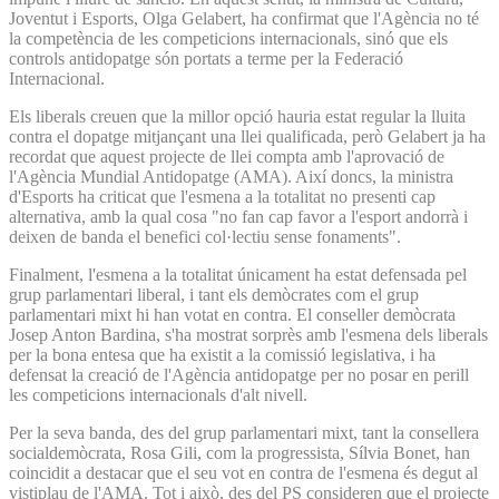
Joventut i Esports, Olga Gelabert, ha confirmat que l'Agència no té
la competència de les competicions internacionals, sinó que els
controls antidopatge són portats a terme per la Federació
Internacional.
Els liberals creuen que la millor opció hauria estat regular la lluita
contra el dopatge mitjançant una llei qualificada, però Gelabert ja ha
recordat que aquest projecte de llei compta amb l'aprovació de
l'Agència Mundial Antidopatge (AMA). Així doncs, la ministra
d'Esports ha criticat que l'esmena a la totalitat no presenti cap
alternativa, amb la qual cosa "no fan cap favor a l'esport andorrà i
deixen de banda el benefici col·lectiu sense fonaments".
Finalment, l'esmena a la totalitat únicament ha estat defensada pel
grup parlamentari liberal, i tant els demòcrates com el grup
parlamentari mixt hi han votat en contra. El conseller demòcrata
Josep Anton Bardina, s'ha mostrat sorprès amb l'esmena dels liberals
per la bona entesa que ha existit a la comissió legislativa, i ha
defensat la creació de l'Agència antidopatge per no posar en perill
les competicions internacionals d'alt nivell.
Per la seva banda, des del grup parlamentari mixt, tant la consellera
socialdemòcrata, Rosa Gili, com la progressista, Sílvia Bonet, han
coincidit a destacar que el seu vot en contra de l'esmena és degut al
vistiplau de l'AMA. Tot i això, des del PS consideren que el projecte