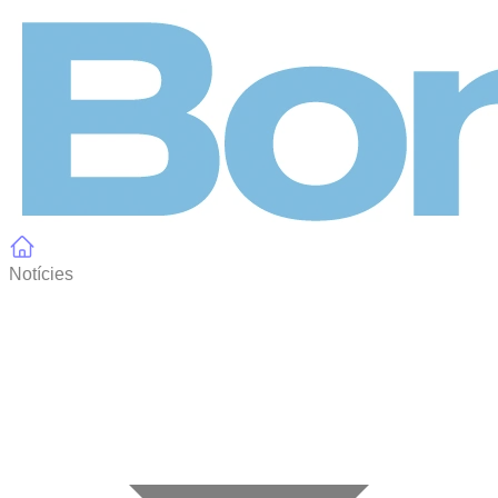
Panell de gestió de galetes
Notícies