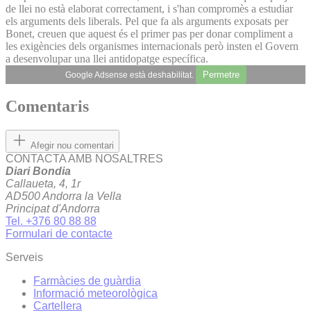
de llei no està elaborat correctament, i s'han compromès a estudiar
els arguments dels liberals. Pel que fa als arguments exposats per
Bonet, creuen que aquest és el primer pas per donar compliment a
les exigències dels organismes internacionals però insten el Govern
a desenvolupar una llei antidopatge específica.
Permetre
Google Adsense està deshabilitat.
Comentaris
Afegir nou comentari
CONTACTA AMB NOSALTRES
Diari Bondia
Callaueta, 4, 1r
AD500 Andorra la Vella
Principat d'Andorra
Tel. +376 80 88 88
Formulari de contacte
Serveis
Farmàcies de guàrdia
Informació meteorològica
Cartellera