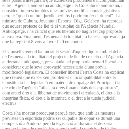
seva postura assegurant que existeixen problemes d'incompatibilitat
entre l'Agència andorrana antidopatge i la Constitució andorrana, i
considera imprescindibles unes prèvies modificacions legislatives
perquè "queda un buit jurídic perillós i podríem fer el ridícul". La
ministra de Cultura, Joventut i Esports, Olga Gelabert, ha recordat
que aquest projecte de llei té el vistiplau de l'Agència Mundial
Antidopatge, i ha criticat que els liberals no hagin fet cap proposta
alternativa. Finalment, l'esmena a la totalitat no ha estat aprovada, ja
que ha registrat 8 vots a favor i 20 en contra.
El Consell General ha iniciat la sessió d'aquest dijous amb el debat
de l'esmena a la totalitat del projecte de llei de creació de l'Agència
andorrana antidopatge, presentada pel grup parlamentari liberal en
considerar que la seva aprovació necessitaria d'una prèvia
modificació legislativa. El conseller liberal Ferran Costa ha explicat
que creuen que existeixen problemes d'incompatibilitat entre la
Constitució i la legislació en matèria de dopatge del Principat, i la
creació de l'agència "afectarà drets fonamentals dels esportistes",
com ara el dret a la llibertat de moviments i circulació, el dret a la
integritat física, el dret a la intimitat, o el dret a la tutela judicial
efectiva.
Costa s'ha mostrat preocupat perquè creu que amb les mesures
previstes un esportista podria ser culpable de dopar-se durant una
competició a Andorra però la legislació andorrana el deixaria
impune i lliure de sanció. En aquest sentit, la ministra de Cultura,