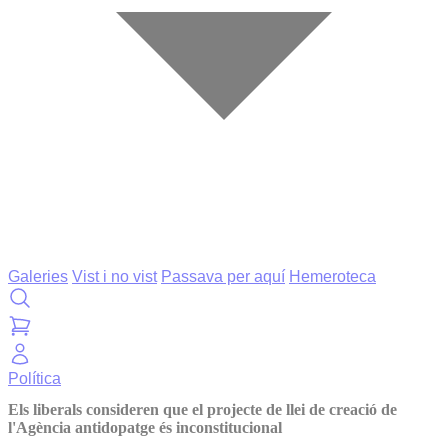
Galeries
Vist i no vist
Passava per aquí
Hemeroteca
Política
Els liberals consideren que el projecte de llei de creació de
l'Agència antidopatge és inconstitucional