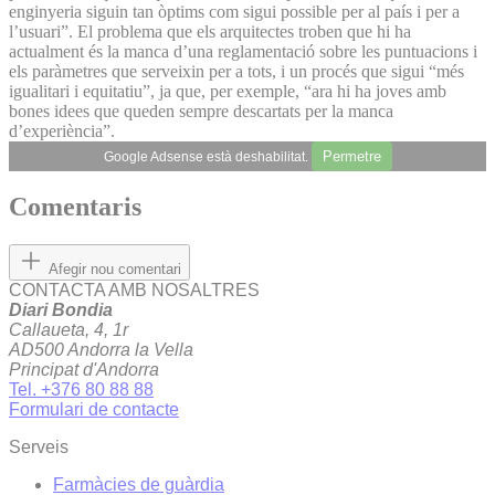
enginyeria siguin tan òptims com sigui possible per al país i per a
l’usuari”. El problema que els arquitectes troben que hi ha
actualment és la manca d’una reglamentació sobre les puntuacions i
els paràmetres que serveixin per a tots, i un procés que sigui “més
igualitari i equitatiu”, ja que, per exemple, “ara hi ha joves amb
bones idees que queden sempre descartats per la manca
d’experiència”.
Permetre
Google Adsense està deshabilitat.
Comentaris
Afegir nou comentari
CONTACTA AMB NOSALTRES
Diari Bondia
Callaueta, 4, 1r
AD500 Andorra la Vella
Principat d'Andorra
Tel. +376 80 88 88
Formulari de contacte
Serveis
Farmàcies de guàrdia