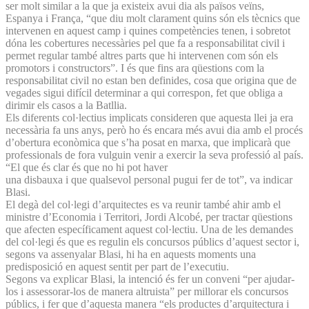
ser molt similar a la que ja existeix avui dia als països veïns,
Espanya i França, “que diu molt clarament quins són els tècnics que
intervenen en aquest camp i quines competències tenen, i sobretot
dóna les cobertures necessàries pel que fa a responsabilitat civil i
permet regular també altres parts que hi intervenen com són els
promotors i constructors”. I és que fins ara qüestions com la
responsabilitat civil no estan ben definides, cosa que origina que de
vegades sigui difícil determinar a qui correspon, fet que obliga a
dirimir els casos a la Batllia.
Els diferents col·lectius implicats consideren que aquesta llei ja era
necessària fa uns anys, però ho és encara més avui dia amb el procés
d’obertura econòmica que s’ha posat en marxa, que implicarà que
professionals de fora vulguin venir a exercir la seva professió al país.
“El que és clar és que no hi pot haver
una disbauxa i que qualsevol personal pugui fer de tot”, va indicar
Blasi.
El degà del col·legi d’arquitectes es va reunir també ahir amb el
ministre d’Economia i Territori, Jordi Alcobé, per tractar qüestions
que afecten específicament aquest col·lectiu. Una de les demandes
del col·legi és que es regulin els concursos públics d’aquest sector i,
segons va assenyalar Blasi, hi ha en aquests moments una
predisposició en aquest sentit per part de l’executiu.
Segons va explicar Blasi, la intenció és fer un conveni “per ajudar-
los i assessorar-los de manera altruista” per millorar els concursos
públics, i fer que d’aquesta manera “els productes d’arquitectura i