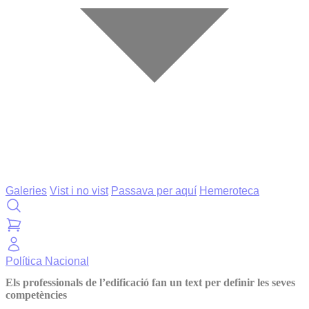
Galeries
Vist i no vist
Passava per aquí
Hemeroteca
Política
Nacional
Els professionals de l’edificació fan un text per definir les seves
competències