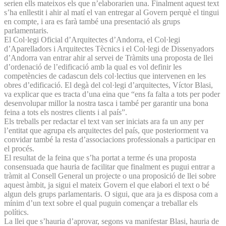
serien ells mateixos els que n’elaborarien una. Finalment aquest text
s’ha enllestit i ahir al matí el van entregar al Govern perquè el tingui
en compte, i ara es farà també una presentació als grups
parlamentaris.
El Col·legi Oficial d’Arquitectes d’Andorra, el Col·legi
d’Aparelladors i Arquitectes Tècnics i el Col·legi de Dissenyadors
d’Andorra van entrar ahir al servei de Tràmits una proposta de llei
d’ordenació de l’edificació amb la qual es vol definir les
competències de cadascun dels col·lectius que intervenen en les
obres d’edificació. El degà del col·legi d’arquitectes, Víctor Blasi,
va explicar que es tracta d’una eina que “ens fa falta a tots per poder
desenvolupar millor la nostra tasca i també per garantir una bona
feina a tots els nostres clients i al país”.
Els treballs per redactar el text van ser iniciats ara fa un any per
l’entitat que agrupa els arquitectes del país, que posteriorment va
convidar també la resta d’associacions professionals a participar en
el procés.
El resultat de la feina que s’ha portat a terme és una proposta
consensuada que hauria de facilitar que finalment es pugui entrar a
tràmit al Consell General un projecte o una proposició de llei sobre
aquest àmbit, ja sigui el mateix Govern el que elabori el text o bé
algun dels grups parlamentaris. O sigui, que ara ja es disposa com a
mínim d’un text sobre el qual puguin començar a treballar els
polítics.
La llei que s’hauria d’aprovar, segons va manifestar Blasi, hauria de