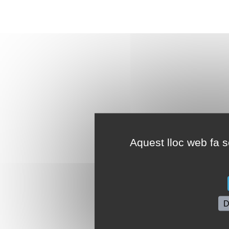
Aquest lloc web fa se
D