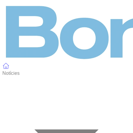
Panell de gestió de galetes
Notícies