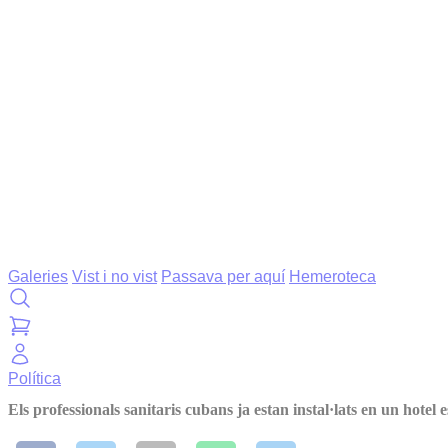
Galeries
Vist i no vist
Passava per aquí
Hemeroteca
Política
Els professionals sanitaris cubans ja estan instal·lats en un hotel 