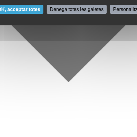
K, acceptar totes
Denega totes les galetes
Personalit