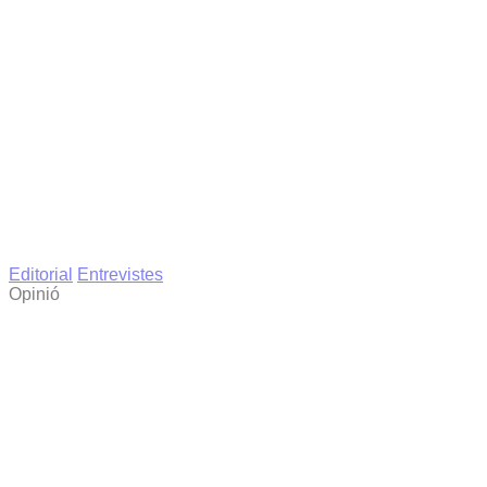
Editorial
Entrevistes
Opinió