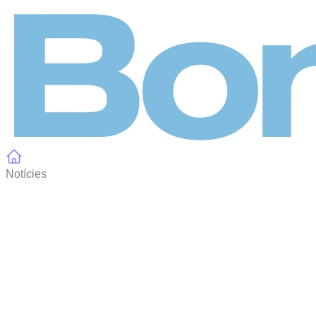
Panell de gestió de galetes
Notícies