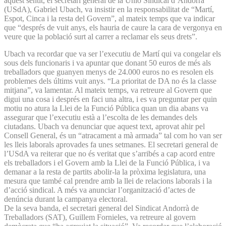
aquest sentit, el secretari general de la Unió Sindical d’Andorra
(USdA), Gabriel Ubach, va insistir en la responsabilitat de “Martí,
Espot, Cinca i la resta del Govern”, al mateix temps que va indicar
que “després de vuit anys, els hauria de caure la cara de vergonya en
veure que la població surt al carrer a reclamar els seus drets”.
Ubach va recordar que va ser l’executiu de Martí qui va congelar els
sous dels funcionaris i va apuntar que donant 50 euros de més als
treballadors que guanyen menys de 24.000 euros no es resolen els
problemes dels últims vuit anys. “La prioritat de DA no és la classe
mitjana”, va lamentar. Al mateix temps, va retreure al Govern que
digui una cosa i després en faci una altra, i es va preguntar per quin
motiu no atura la Llei de la Funció Pública quan un dia abans va
assegurar que l’executiu està a l’escolta de les demandes dels
ciutadans. Ubach va denunciar que aquest text, aprovat ahir pel
Consell General, és un “atracament a mà armada” tal com ho van ser
les lleis laborals aprovades fa unes setmanes. El secretari general de
l’USdA va reiterar que no és veritat que s’arribés a cap acord entre
els treballadors i el Govern amb la Llei de la Funció Pública, i va
demanar a la resta de partits abolir-la la pròxima legislatura, una
mesura que també cal prendre amb la llei de relacions laborals i la
d’acció sindical. A més va anunciar l’organització d’actes de
denúncia durant la campanya electoral.
De la seva banda, el secretari general del Sindicat Andorrà de
Treballadors (SAT), Guillem Fornieles, va retreure al govern