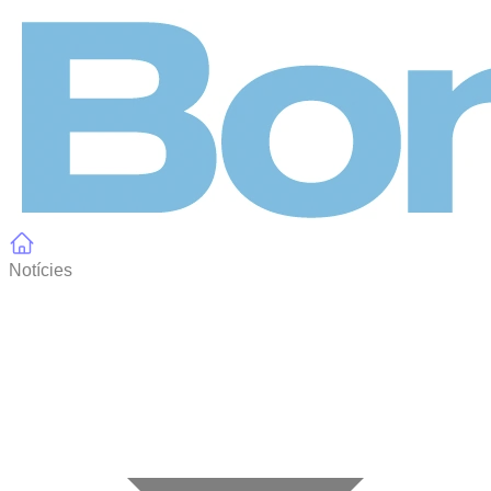
Panell de gestió de galetes
Notícies