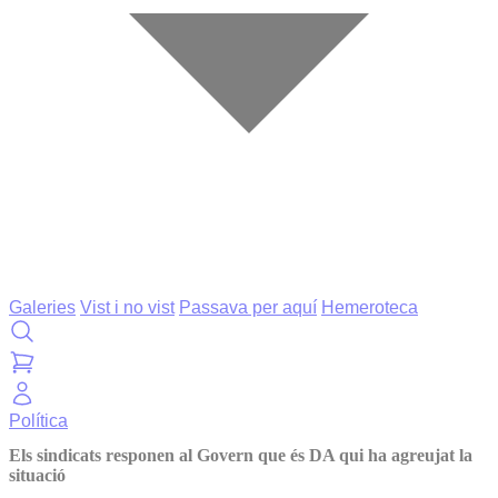
Galeries
Vist i no vist
Passava per aquí
Hemeroteca
Política
Els sindicats responen al Govern que és DA qui ha agreujat la
situació