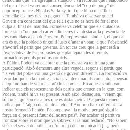
demòcrata que “ha agreujat la situació”. Va recordar que l’elaboració
del marc fiscal va ser una conseqüència del “cop de puny” del
copríncep francès Nicolas Sarkozy, tot i que hi ha una “línia
vermella; els més rics no paguen”. També va observar que el
Govern era conscient del que feia i que no és hora de fer el mea
culpa al final del mandat. Fornieles va celebrar que els ciutadans
tornessin a “ocupar el carrer” dimecres i va destacar la presència de
tres candidats a cap de Govern. Pel representant sindical, el que cal
ara és que la població tingui il·lusió d’anar a votar, ja que l’abstenció
afavorirà el partit que governa. En tot cas creu que la gent està a
l’expectativa de les propostes que plantejaran les diferents
formacions per als pròxims comicis.
A l’últim, Podem va celebrar que la protesta va tenir una gran
participació. Això demostra una altra vegada, segons el partit, que
“la veu del poble vol una gestió de govern diferent”. La formació va
recordar que en la manifestació es va demanar als concentrats pensar
en qui no han de votar els pròxims comicis. En aquest sentit, van
indicar que els representants dels partits que creuen en la gent, com
Podem, també hi va ser present. Amb això, destaquen, “veiem qui
són uns i qui són els altres que es distancien”. D’aquesta manera
indica que “l’aigua del riu de la vida d’Andorra baixa diferent. La
nostra formació l’entén, l’acompanya i la motiva perquè sigui la
força en el present i futur del nostre país”. Per acabar, el partit va
ironitzar sobre el dron que va sobrevolar la manifestació. “No sabem
si és del servei de policia o d’un mitjà de comunicació [...], però