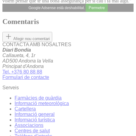
volem pensar que té una bona assegurança per si cau i fa mal algú.”
Permetre
Google Adsense està deshabilitat.
Comentaris
Afegir nou comentari
CONTACTA AMB NOSALTRES
Diari Bondia
Callaueta, 4, 1r
AD500 Andorra la Vella
Principat d'Andorra
Tel. +376 80 88 88
Formulari de contacte
Serveis
Farmàcies de guàrdia
Informació meteorològica
Cartellera
Informació general
Informació turística
Associacions
Centres de salut