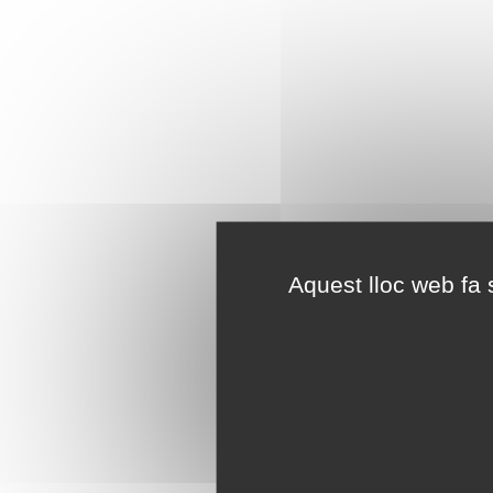
Aquest lloc web fa s