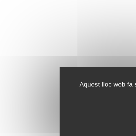
Aquest lloc web fa s