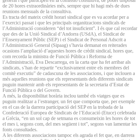
general i que participen en la comissió consultiva, de poder disposar
de 20 hores extraordinàries més, sempre que hi hagi més de dues
reunions mensuals de la consultiva.
Es tracta del mateix crèdit horari sindical que es va acordar per a
l’exercici passat i que les principals organitzacions sindicals de
l’Administració consideren “del tot insuficient”. I és que cal recordar
que des de la Unió Sindical d’Andorra (USdA), el Sindicat de
l’Ensenyament Públic (SEP) i el Sindicat de Personal Adscrit a
l’Administració General (Sipaag) s’havia demanat en reiterades
ocasions l’ampliació d’aquestes hores de crèdit sindical, hores que,
com recorda la ministra de Funció Pública i Reforma de
l’Administració, Eva Descarrega, en la carta que ha fet arribar als
sindicats, s’han de repartir “exclusivament entre els membres del
comitè executiu” de cadascuna de les associacions, i que inclouen a
més aquelles reunions que els representants dels diferents sindicats
puguin mantenir amb els representants de la secretaria d’Estat de
Funció Pública o del Govern.
A més, la disponibilitat horària inclou també els viatges que es
puguin realitzar a l’estranger, un fet que comporta que, per exemple
en el cas de la darrera participació del SEP en la trobada de la
Confederació Europea de Sindicats de l’Educació (Etuce) celebrada
a Grècia, “en un sol cap de setmana es consumeixin les hores de tot
el mes i, segons com, del mes següent i tot”, segons van lamentar les
fonts consultades.
A les diferents associacions tampoc els agrada el fet que, en darrera