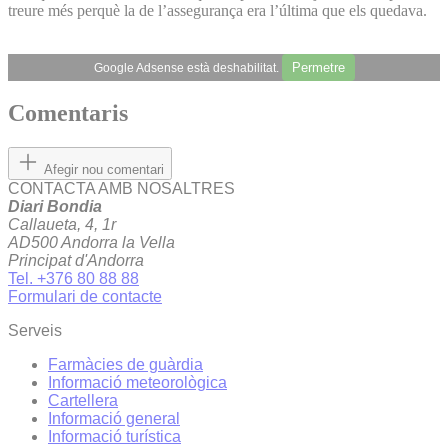
treure més perquè la de l’assegurança era l’última que els quedava.
Permetre
Google Adsense està deshabilitat.
Comentaris
Afegir nou comentari
CONTACTA AMB NOSALTRES
Diari Bondia
Callaueta, 4, 1r
AD500 Andorra la Vella
Principat d'Andorra
Tel. +376 80 88 88
Formulari de contacte
Serveis
Farmàcies de guàrdia
Informació meteorològica
Cartellera
Informació general
Informació turística