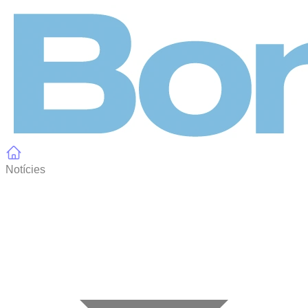
Panell de gestió de galetes
Notícies