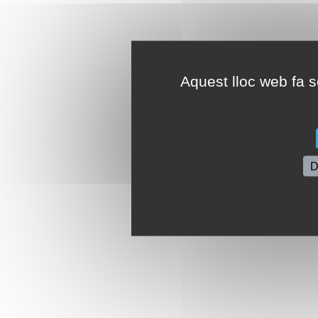
Aquest lloc web fa se
D