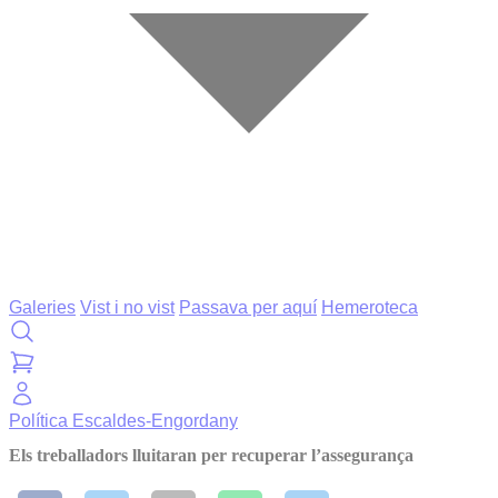
Galeries
Vist i no vist
Passava per aquí
Hemeroteca
Política
Escaldes-Engordany
Els treballadors lluitaran per recuperar l’assegurança