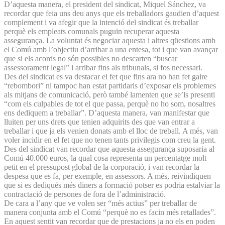
D’aquesta manera, el president del sindicat, Miquel Sánchez, va
recordar que feia uns deu anys que els treballadors gaudien d’aquest
complement i va afegir que la intenció del sindicat és treballar
perquè els empleats comunals puguin recuperar aquesta
assegurança. La voluntat és negociar aquesta i altres qüestions amb
el Comú amb l’objectiu d’arribar a una entesa, tot i que van avançar
que si els acords no són possibles no descarten “buscar
assessorament legal” i arribar fins als tribunals, si fos necessari.
Des del sindicat es va destacar el fet que fins ara no han fet gaire
“rebombori” ni tampoc han estat partidaris d’exposar els problemes
als mitjans de comunicació, però també lamenten que se’ls presenti
“com els culpables de tot el que passa, perquè no ho som, nosaltres
ens dediquem a treballar”. D’aquesta manera, van manifestar que
lluiten per uns drets que tenien adquirits des que van entrar a
treballar i que ja els venien donats amb el lloc de treball. A més, van
voler incidir en el fet que no tenen tants privilegis com creu la gent.
Des del sindicat van recordar que aquesta assegurança suposaria al
Comú 40.000 euros, la qual cosa representa un percentatge molt
petit en el pressupost global de la corporació, i van recordar la
despesa que es fa, per exemple, en assessors. A més, reivindiquen
que si es dediqués més diners a formació potser es podria estalviar la
contractació de persones de fora de l’administració.
De cara a l’any que ve volen ser “més actius” per treballar de
manera conjunta amb el Comú “perquè no es facin més retallades”.
En aquest sentit van recordar que de prestacions ja no els en poden