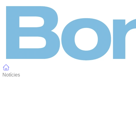
Panell de gestió de galetes
Notícies