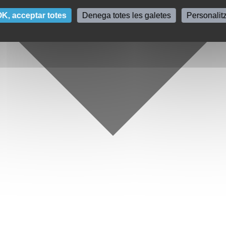
K, acceptar totes
Denega totes les galetes
Personalit