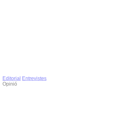
Editorial
Entrevistes
Opinió