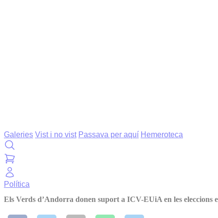
Galeries
Vist i no vist
Passava per aquí
Hemeroteca
Política
Els Verds d’Andorra donen suport a ICV-EUiA en les eleccions 