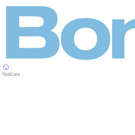
Panell de gestió de galetes
Notícies