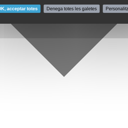
K, acceptar totes
Denega totes les galetes
Personalit