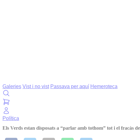
Galeries
Vist i no vist
Passava per aquí
Hemeroteca
Política
Els Verds estan disposats a “parlar amb tothom” tot i el fracàs d