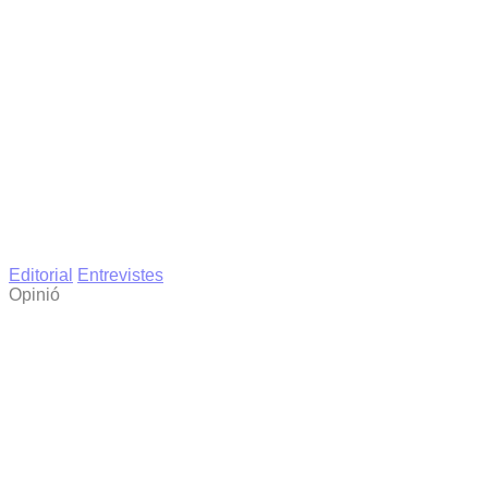
Editorial
Entrevistes
Opinió