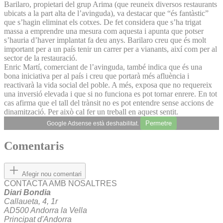
Barilaro, propietari del grup Arima (que reuneix diversos restaurants
ubicats a la part alta de l’avinguda), va destacar que “és fantàstic”
que s’hagin eliminat els cotxes. De fet considera que s’ha trigat
massa a emprendre una mesura com aquesta i apunta que potser
s’hauria d’haver implantat fa deu anys. Barilaro creu que és molt
important per a un país tenir un carrer per a vianants, així com per al
sector de la restauració.
Enric Martí, comerciant de l’avinguda, també indica que és una
bona iniciativa per al país i creu que portarà més afluència i
reactivarà la vida social del poble. A més, exposa que no requereix
una inversió elevada i que si no funciona es pot tornar enrere. En tot
cas afirma que el tall del trànsit no es pot entendre sense accions de
dinamització. Per això cal fer un treball en aquest sentit.
Permetre
Google Adsense està deshabilitat.
Comentaris
Afegir nou comentari
CONTACTA AMB NOSALTRES
Diari Bondia
Callaueta, 4, 1r
AD500 Andorra la Vella
Principat d'Andorra