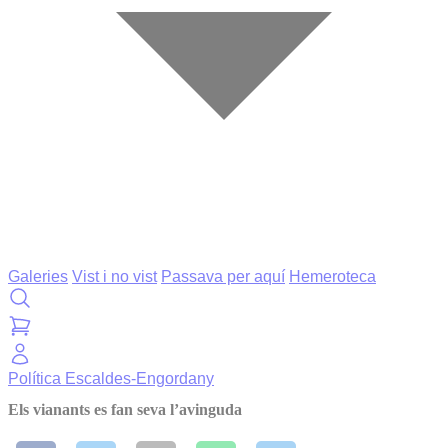
Galeries
Vist i no vist
Passava per aquí
Hemeroteca
Política
Escaldes-Engordany
Els vianants es fan seva l’avinguda