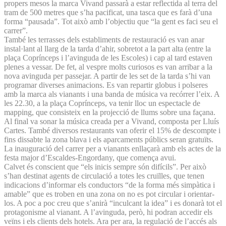
propers mesos la marca Vivand passarà a estar reflectida al terra del
tram de 500 metres que s’ha pacificat, una tasca que es farà d’una
forma “pausada”. Tot això amb l’objectiu que “la gent es faci seu el
carrer”.
També les terrasses dels establiments de restauració es van anar
instal·lant al llarg de la tarda d’ahir, sobretot a la part alta (entre la
plaça Coprínceps i l’avinguda de les Escoles) i cap al tard estaven
plenes a vessar. De fet, al vespre molts curiosos es van arribar a la
nova avinguda per passejar. A partir de les set de la tarda s’hi van
programar diverses animacions. Es van repartir globus i polseres
amb la marca als vianants i una banda de música va recórrer l’eix. A
les 22.30, a la plaça Coprínceps, va tenir lloc un espectacle de
mapping, que consisteix en la projecció de llums sobre una façana.
Al final va sonar la música creada per a Vivand, composta per Lluís
Cartes. També diversos restaurants van oferir el 15% de descompte i
fins dissabte la zona blava i els aparcaments públics seran gratuïts.
La inauguració del carrer per a vianants enllaçarà amb els actes de la
festa major d’Escaldes-Engordany, que comença avui.
Calvet és conscient que “els inicis sempre són difícils”. Per això
s’han destinat agents de circulació a totes les cruïlles, que tenen
indicacions d’informar els conductors “de la forma més simpàtica i
amable” que es troben en una zona on no es pot circular i orientar-
los. A poc a poc creu que s’anirà “inculcant la idea” i es donarà tot el
protagonisme al vianant. A l’avinguda, però, hi podran accedir els
veïns i els clients dels hotels. Ara per ara, la regulació de l’accés als