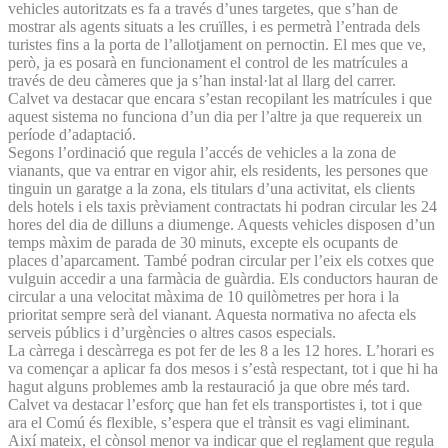
vehicles autoritzats es fa a través d’unes targetes, que s’han de
mostrar als agents situats a les cruïlles, i es permetrà l’entrada dels
turistes fins a la porta de l’allotjament on pernoctin. El mes que ve,
però, ja es posarà en funcionament el control de les matrícules a
través de deu càmeres que ja s’han instal·lat al llarg del carrer.
Calvet va destacar que encara s’estan recopilant les matrícules i que
aquest sistema no funciona d’un dia per l’altre ja que requereix un
període d’adaptació.
Segons l’ordinació que regula l’accés de vehicles a la zona de
vianants, que va entrar en vigor ahir, els residents, les persones que
tinguin un garatge a la zona, els titulars d’una activitat, els clients
dels hotels i els taxis prèviament contractats hi podran circular les 24
hores del dia de dilluns a diumenge. Aquests vehicles disposen d’un
temps màxim de parada de 30 minuts, excepte els ocupants de
places d’aparcament. També podran circular per l’eix els cotxes que
vulguin accedir a una farmàcia de guàrdia. Els conductors hauran de
circular a una velocitat màxima de 10 quilòmetres per hora i la
prioritat sempre serà del vianant. Aquesta normativa no afecta els
serveis públics i d’urgències o altres casos especials.
La càrrega i descàrrega es pot fer de les 8 a les 12 hores. L’horari es
va començar a aplicar fa dos mesos i s’està respectant, tot i que hi ha
hagut alguns problemes amb la restauració ja que obre més tard.
Calvet va destacar l’esforç que han fet els transportistes i, tot i que
ara el Comú és flexible, s’espera que el trànsit es vagi eliminant.
Així mateix, el cònsol menor va indicar que el reglament que regula