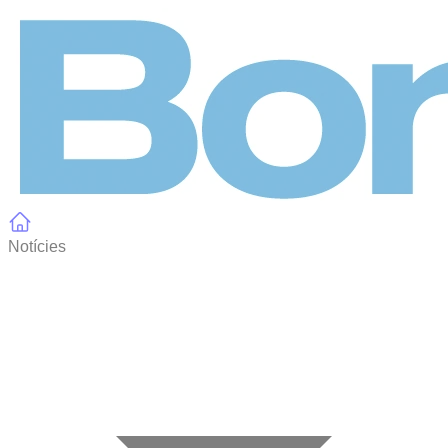
Panell de gestió de galetes
Notícies