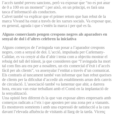
l’accés també preveu sancions, però va exposar que “no es pot anar
de 0 a 100 en un moment” i per això, en un principi, es farà una
tasca d’informació als conductors.
Calvet també va explicar que el primer retorn que han rebut de la
marca Vivand ha estat a través de les xarxes socials. Va exposar que,
en general, agrada i que s’entén la marca i per què es fa.
Alguns comerciants pengen crespons negres als aparadors en
senyal de dol i d’altres celebren la iniciativa
Alguns comerços de l’avinguda van posar a l’aparador crespons
negres, com a senyal de dol. L’acció, impulsada per Carlemany-
Calidae, es va cenyir al dia d’ahir i tenia com a objectiu mostrar el
rebuig del tall del trànsit, ja que consideren que “l’avinguda ha mort
tal com fins ara era per a nosaltres, un eix comercial d’èxit i d’accés
fàcil per als clients”, va assenyalar l’entitat a través d’un comunicat.
Els contraris al tancament també van informar que han rebut queixes
de clients per la dificultat d’accedir als establiments arran dels canvis
de circulació. L’associació també va lamentar que ahir, a darrera
hora, encara van estar treballant amb el Comú en la implantació de
la senyalització.
Una opinió ben diferent és la que van exposar altres empresaris amb
comerços radicats a l’eix i que aposten per una zona per a vianants.
Es mostraven somrients i amb una expressió de satisfacció a la cara
davant l’elevada afluència de visitants al llarg de la tarda. Vicenç