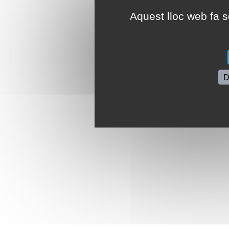
Aquest lloc web fa se
D