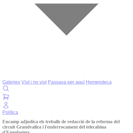
Galeries
Vist i no vist
Passava per aquí
Hemeroteca
Política
Encamp adjudica els treballs de redacció de la reforma del
circuit Grandvalira i l'enderrocament del telecabina
d'Engolasters