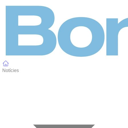
Panell de gestió de galetes
Notícies