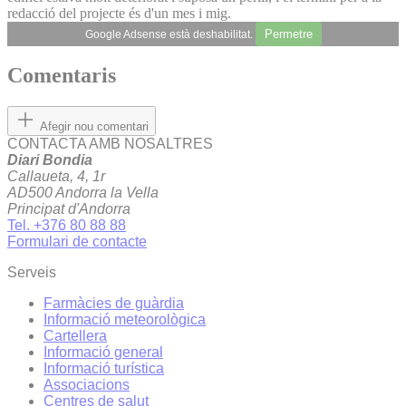
redacció del projecte és d'un mes i mig.
Permetre
Google Adsense està deshabilitat.
Comentaris
Afegir nou comentari
CONTACTA AMB NOSALTRES
Diari Bondia
Callaueta, 4, 1r
AD500 Andorra la Vella
Principat d'Andorra
Tel. +376 80 88 88
Formulari de contacte
Serveis
Farmàcies de guàrdia
Informació meteorològica
Cartellera
Informació general
Informació turística
Associacions
Centres de salut