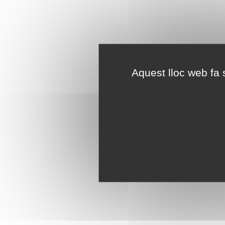
Aquest lloc web fa s