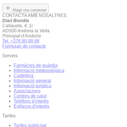
Afegir nou comentari
CONTACTA AMB NOSALTRES
Diari Bondia
Callaueta, 4, 1r
AD500 Andorra la Vella
Principat d'Andorra
Tel. +376 80 88 88
Formulari de contacte
Serveis
Farmàcies de guàrdia
Informació meteorològica
Cartellera
Informació general
Informació turística
Associacions
Centres de salut
Telèfons d'interès
Enllaços d'interés
Tarifes
Tarifes publicitat