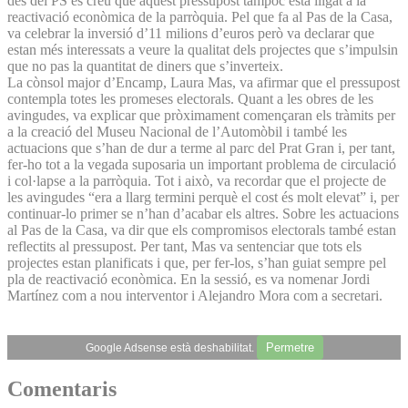
des del PS es creu que aquest pressupost tampoc està lligat a la
reactivació econòmica de la parròquia. Pel que fa al Pas de la Casa,
va celebrar la inversió d’11 milions d’euros però va declarar que
estan més interessats a veure la qualitat dels projectes que s’impulsin
que no pas la quantitat de diners que s’inverteix.
La cònsol major d’Encamp, Laura Mas, va afirmar que el pressupost
contempla totes les promeses electorals. Quant a les obres de les
avingudes, va explicar que pròximament començaran els tràmits per
a la creació del Museu Nacional de l’Automòbil i també les
actuacions que s’han de dur a terme al parc del Prat Gran i, per tant,
fer-ho tot a la vegada suposaria un important problema de circulació
i col·lapse a la parròquia. Tot i això, va recordar que el projecte de
les avingudes “era a llarg termini perquè el cost és molt elevat” i, per
continuar-lo primer se n’han d’acabar els altres. Sobre les actuacions
al Pas de la Casa, va dir que els compromisos electorals també estan
reflectits al pressupost. Per tant, Mas va sentenciar que tots els
projectes estan planificats i que, per fer-los, s’han guiat sempre pel
pla de reactivació econòmica. En la sessió, es va nomenar Jordi
Martínez com a nou interventor i Alejandro Mora com a secretari.
Permetre
Google Adsense està deshabilitat.
Comentaris