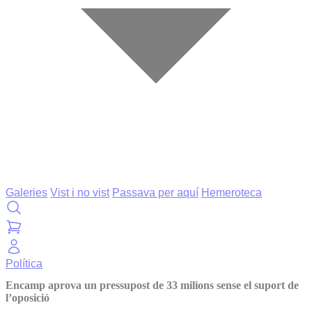
Galeries
Vist i no vist
Passava per aquí
Hemeroteca
Política
Encamp aprova un pressupost de 33 milions sense el suport de
l’oposició