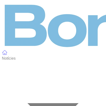
Panell de gestió de galetes
Notícies