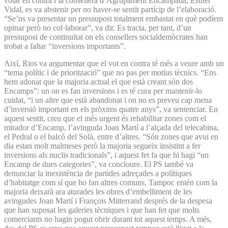
votar en contra i la consellera d’Agrupament Encampadà, Esther
Vidal, es va abstenir per no haver-se sentit partícip de l’elaboració.
“Se’ns va presentar un pressupost totalment embastat en què podíem
opinar però no col·laborar”, va dir. Es tracta, per tant, d’un
pressupost de continuïtat on els consellers socialdemòcrates han
trobat a faltar “inversions importants”.
Així, Rios va argumentar que el vot en contra té més a veure amb un
“tema polític i de priorització” que no pas per motius tècnics. “Ens
hem adonat que la majoria actual el que està creant són dos
Encamps”: un on es fan inversions i es té cura per mantenir-lo
cuidat, “i un altre que està abandonat i on no es preveu cap mena
d’inversió important en els pròxims quatre anys”, va sentenciar. En
aquest sentit, creu que el més urgent és rehabilitar zones com el
mirador d’Encamp, l’avinguda Joan Martí a l’alçada del telecabina,
el Pedral o el balcó del Solà, entre d’altres. “Són zones que avui en
dia estan molt malmeses però la majoria segueix insistint a fer
inversions als nuclis tradicionals”, i aquest fet fa que hi hagi “un
Encamp de dues categories”, va concloure. El PS també va
denunciar la inexistència de partides adreçades a polítiques
d’habitatge com sí que ho fan altres comuns. Tampoc entén com la
majoria deixarà ara aturades les obres d’embelliment de les
avingudes Joan Martí i François Mitterrand després de la despesa
que han suposat les galeries tècniques i que han fet que molts
comerciants no hagin pogut obrir durant tot aquest temps. A més,