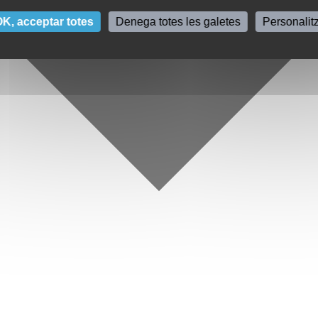
K, acceptar totes
Denega totes les galetes
Personalit