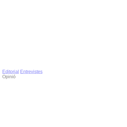
Editorial
Entrevistes
Opinió