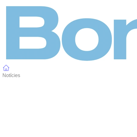
Panell de gestió de galetes
Notícies