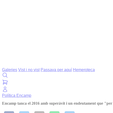
Galeries
Vist i no vist
Passava per aquí
Hemeroteca
Política
Encamp
Encamp tanca el 2016 amb superàvit i un endeutament que "per p