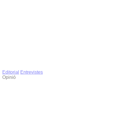
Editorial
Entrevistes
Opinió