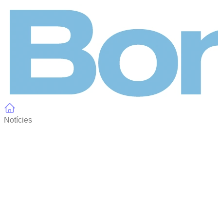
Panell de gestió de galetes
Notícies