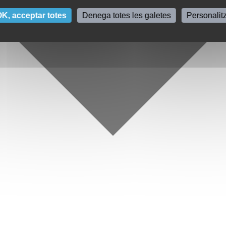
K, acceptar totes
Denega totes les galetes
Personalit