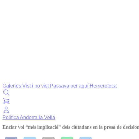
Galeries
Vist i no vist
Passava per aquí
Hemeroteca
Política
Andorra la Vella
Enclar vol “més implicació” dels ciutadans en la presa de decisio