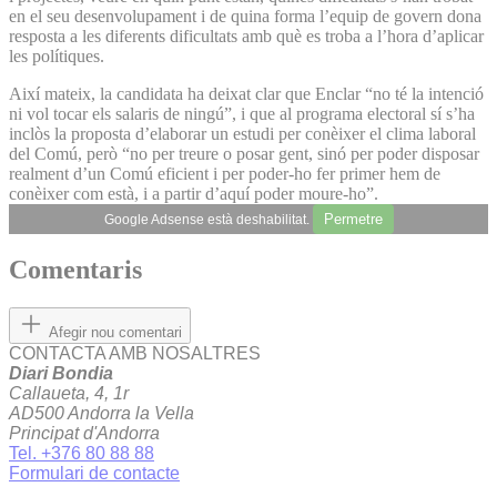
en el seu desenvolupament i de quina forma l’equip de govern dona
resposta a les diferents dificultats amb què es troba a l’hora d’aplicar
les polítiques.
Així mateix, la candidata ha deixat clar que Enclar “no té la intenció
ni vol tocar els salaris de ningú”, i que al programa electoral sí s’ha
inclòs la proposta d’elaborar un estudi per conèixer el clima laboral
del Comú, però “no per treure o posar gent, sinó per poder disposar
realment d’un Comú eficient i per poder-ho fer primer hem de
conèixer com està, i a partir d’aquí poder moure-ho”.
Permetre
Google Adsense està deshabilitat.
Comentaris
Afegir nou comentari
CONTACTA AMB NOSALTRES
Diari Bondia
Callaueta, 4, 1r
AD500 Andorra la Vella
Principat d'Andorra
Tel. +376 80 88 88
Formulari de contacte