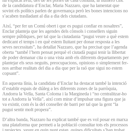
ha explicat avui, des de les portes de casa comuna, la número cinc
de la candidatura d’Enclar, Maria Nazzaro, que ha lamentat que
sovint els polítics parlen de governança però les bones intencions no
s’acaben traslladant al dia a dia dels ciutadans.
Així, “per fer un Comú obert i que es pugui confiar en nosaltres”,
Enclar planteja que les agendes dels cònsols i consellers siguin
sempre públiques, per tal que la ciutadania “pugui veure a què estem
dedicant el temps i en què estem lluitant per donar resposta a les
seves necessitats”, ha detallat Nazzaro, que ha precisat que l’agenda
oberta “també l’hem pensat perquè el ciutadà pugui tenir la llibertat
de poder demanar cita o una vista amb els diferents departaments per
plantejar els seus neguits, preocupacions, opinions o simplement fer-
nos arribar realitats del dia a dia que per la raó que sigui no estem
copsant”.
En aquesta línia, la candidata d’Enclar ha destacat també la intenció
d’establir espais de diàleg a les diferents zones de la parròquia,
Andorra la Vella, Santa Coloma i la Margineda i “no centralitzar-ho
tot a Andorra la Vella”, així com mirar d’impulsar una figura que ja
va existir, com és la del conseller de barri per tal que la gent “la
pugui sentir molt propera”.
D’altra banda, Nazzaro ha explicat també que es vol posar en marxa
una plataforma que permeti a la població consultar tots els processos
i projectes, veure en quin punt estan, quines dificultats s’han trobat