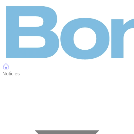
Panell de gestió de galetes
Notícies