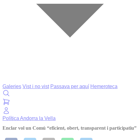
Galeries
Vist i no vist
Passava per aquí
Hemeroteca
Política
Andorra la Vella
Enclar vol un Comú “eficient, obert, transparent i participatiu”