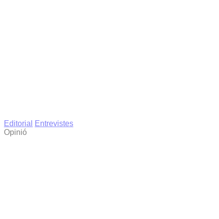
Editorial
Entrevistes
Opinió