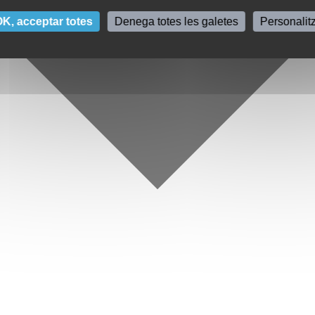
K, acceptar totes
Denega totes les galetes
Personalit