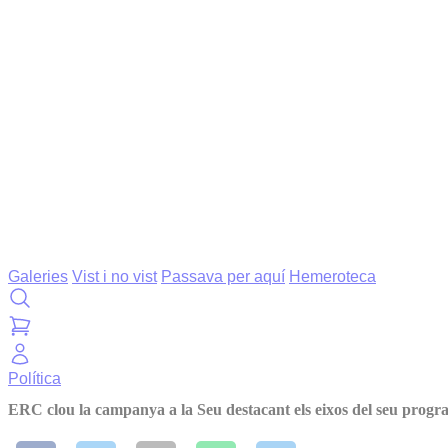
Galeries
Vist i no vist
Passava per aquí
Hemeroteca
Política
ERC clou la campanya a la Seu destacant els eixos del seu program