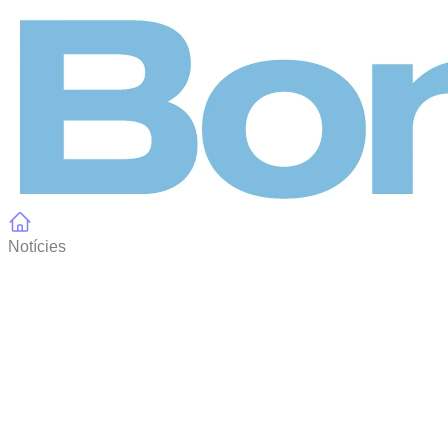
Panell de gestió de galetes
Notícies