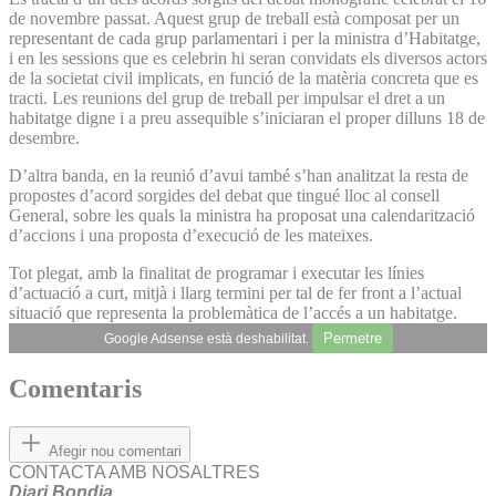
de novembre passat. Aquest grup de treball està composat per un
representant de cada grup parlamentari i per la ministra d’Habitatge,
i en les sessions que es celebrin hi seran convidats els diversos actors
de la societat civil implicats, en funció de la matèria concreta que es
tracti. Les reunions del grup de treball per impulsar el dret a un
habitatge digne i a preu assequible s’iniciaran el proper dilluns 18 de
desembre.
D’altra banda, en la reunió d’avui també s’han analitzat la resta de
propostes d’acord sorgides del debat que tingué lloc al consell
General, sobre les quals la ministra ha proposat una calendarització
d’accions i una proposta d’execució de les mateixes.
Tot plegat, amb la finalitat de programar i executar les línies
d’actuació a curt, mitjà i llarg termini per tal de fer front a l’actual
situació que representa la problemàtica de l’accés a un habitatge.
Permetre
Google Adsense està deshabilitat.
Comentaris
Afegir nou comentari
CONTACTA AMB NOSALTRES
Diari Bondia