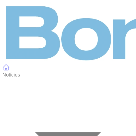
Panell de gestió de galetes
Notícies