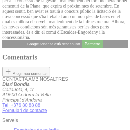
per a la concessió de la gestió i manteniment del forn incinerador del
cementiri de la Plana, que expira el pròxim mes de setembre. En
aquest sentit, ben aviat es traurà a concurs públic la licitació de la
nova concessió que s'ha treballat amb un nou plec de bases en el
qual es millora el servei i manteniment de la infraestructura. Alhora,
les noves condicions són més garantistes per les dues parts
interessades, és a dir, el comú d'Escaldes-Engordany i la
concessionària.
Permetre
Google Adsense està deshabilitat.
Comentaris
Afegir nou comentari
CONTACTA AMB NOSALTRES
Diari Bondia
Callaueta, 4, 1r
AD500 Andorra la Vella
Principat d'Andorra
Tel. +376 80 88 88
Formulari de contacte
Serveis