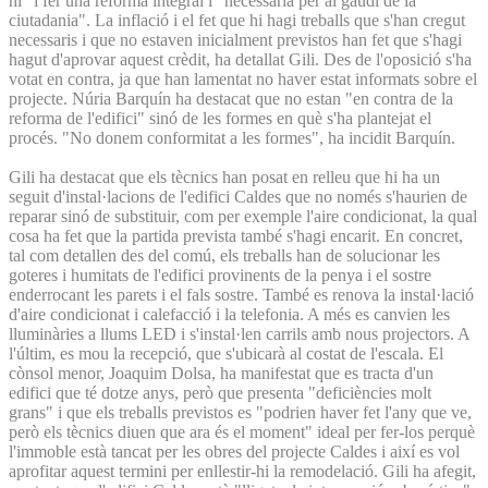
hi" i fer una reforma integral i "necessària per al gaudi de la
ciutadania". La inflació i el fet que hi hagi treballs que s'han cregut
necessaris i que no estaven inicialment previstos han fet que s'hagi
hagut d'aprovar aquest crèdit, ha detallat Gili. Des de l'oposició s'ha
votat en contra, ja que han lamentat no haver estat informats sobre el
projecte. Núria Barquín ha destacat que no estan "en contra de la
reforma de l'edifici" sinó de les formes en què s'ha plantejat el
procés. "No donem conformitat a les formes", ha incidit Barquín.
Gili ha destacat que els tècnics han posat en relleu que hi ha un
seguit d'instal·lacions de l'edifici Caldes que no només s'haurien de
reparar sinó de substituir, com per exemple l'aire condicionat, la qual
cosa ha fet que la partida prevista també s'hagi encarit. En concret,
tal com detallen des del comú, els treballs han de solucionar les
goteres i humitats de l'edifici provinents de la penya i el sostre
enderrocant les parets i el fals sostre. També es renova la instal·lació
d'aire condicionat i calefacció i la telefonia. A més es canvien les
lluminàries a llums LED i s'instal·len carrils amb nous projectors. A
l'últim, es mou la recepció, que s'ubicarà al costat de l'escala. El
cònsol menor, Joaquim Dolsa, ha manifestat que es tracta d'un
edifici que té dotze anys, però que presenta "deficiències molt
grans" i que els treballs previstos es "podrien haver fet l'any que ve,
però els tècnics diuen que ara és el moment" ideal per fer-los perquè
l'immoble està tancat per les obres del projecte Caldes i així es vol
aprofitar aquest termini per enllestir-hi la remodelació. Gili ha afegit,