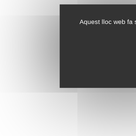
Aquest lloc web fa s