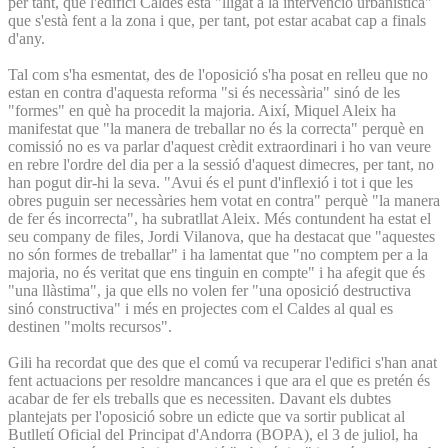
per tant, que l'edifici Caldes està "lligat a la intervenció urbanística"
que s'està fent a la zona i que, per tant, pot estar acabat cap a finals
d'any.
Tal com s'ha esmentat, des de l'oposició s'ha posat en relleu que no
estan en contra d'aquesta reforma "si és necessària" sinó de les
"formes" en què ha procedit la majoria. Així, Miquel Aleix ha
manifestat que "la manera de treballar no és la correcta" perquè en
comissió no es va parlar d'aquest crèdit extraordinari i ho van veure
en rebre l'ordre del dia per a la sessió d'aquest dimecres, per tant, no
han pogut dir-hi la seva. "Avui és el punt d'inflexió i tot i que les
obres puguin ser necessàries hem votat en contra" perquè "la manera
de fer és incorrecta", ha subratllat Aleix. Més contundent ha estat el
seu company de files, Jordi Vilanova, que ha destacat que "aquestes
no són formes de treballar" i ha lamentat que "no comptem per a la
majoria, no és veritat que ens tinguin en compte" i ha afegit que és
"una llàstima", ja que ells no volen fer "una oposició destructiva
sinó constructiva" i més en projectes com el Caldes al qual es
destinen "molts recursos".
Gili ha recordat que des que el comú va recuperar l'edifici s'han anat
fent actuacions per resoldre mancances i que ara el que es pretén és
acabar de fer els treballs que es necessiten. Davant els dubtes
plantejats per l'oposició sobre un edicte que va sortir publicat al
Butlletí Oficial del Principat d'Andorra (BOPA), el 3 de juliol, ha