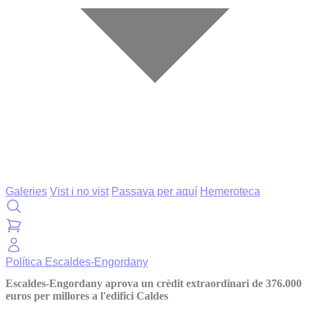
Galeries
Vist i no vist
Passava per aquí
Hemeroteca
Política
Escaldes-Engordany
Escaldes-Engordany aprova un crèdit extraordinari de 376.000
euros per millores a l'edifici Caldes