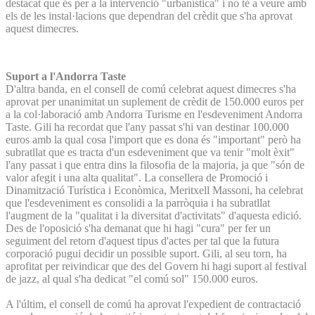
destacat que és per a la intervenció "urbanística" i no té a veure amb
els de les instal·lacions que dependran del crèdit que s'ha aprovat
aquest dimecres.
Suport a l'Andorra Taste
D'altra banda, en el consell de comú celebrat aquest dimecres s'ha
aprovat per unanimitat un suplement de crèdit de 150.000 euros per
a la col·laboració amb Andorra Turisme en l'esdeveniment Andorra
Taste. Gili ha recordat que l'any passat s'hi van destinar 100.000
euros amb la qual cosa l'import que es dona és "important" però ha
subratllat que es tracta d'un esdeveniment que va tenir "molt èxit"
l'any passat i que entra dins la filosofia de la majoria, ja que "són de
valor afegit i una alta qualitat". La consellera de Promoció i
Dinamització Turística i Econòmica, Meritxell Massoni, ha celebrat
que l'esdeveniment es consolidi a la parròquia i ha subratllat
l'augment de la "qualitat i la diversitat d'activitats" d'aquesta edició.
Des de l'oposició s'ha demanat que hi hagi "cura" per fer un
seguiment del retorn d'aquest tipus d'actes per tal que la futura
corporació pugui decidir un possible suport. Gili, al seu torn, ha
aprofitat per reivindicar que des del Govern hi hagi suport al festival
de jazz, al qual s'ha dedicat "el comú sol" 150.000 euros.
A l'últim, el consell de comú ha aprovat l'expedient de contractació