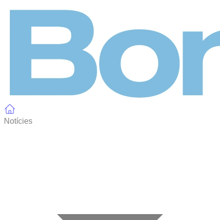
Panell de gestió de galetes
Notícies