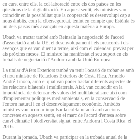
en curs, entre ells, la col·laboració entre els dos països en les
qüestions de la digitalització. En aquest sentit, els ministres van
coincidir en la possibilitat que la cooperació es desenvolupi cap a
nous àmbits, com la ciberseguretat, tenint en compte que Estònia és
un dels països més avançats en aquesta matèria a Europa.
Ubach va tractar també amb Reinsalu la negociació de l'acord
d'associació amb la UE, el desenvolupament i els preacords i els
avenços que es van duent a terme, així com el calendari previst per
als pròxims mesos. El ministre ha manifestat el seu suport en els
treballs de negociació d’Andorra amb la Unió Europea.
La titular d'Afers Exteriors també va tenir l'ocasió de trobar-se amb
el nou ministre de Relacions Exteriors de Costa Rica, Arnoldo
André Tinoco, amb el qual van poder tractar diferents aspectes de
les relacions bilaterals i multilaterals. Així, van coincidir en la
importància de defensar els valors del multilateralisme així com
d'implementar polítiques mediambientals, en la conservació de
l'entorn natural i en el desenvolupament econòmic. Ambdós
ministres van acordar impulsar la col·laboració amb accions
concretes en aquests sentit, en el marc de l'acord d'entesa sobre
canvi climàtic i biodiversitat signat, entre Andorra i Costa Rica, el
2016.
Durant la jornada, Ubach va participar en la trobada anual de la