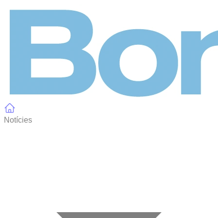
Panell de gestió de galetes
Notícies