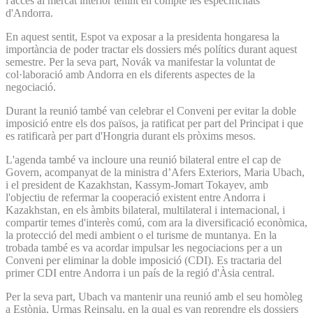
l'accés al mercat interior tenint en compte les especificitats
d'Andorra.
En aquest sentit, Espot va exposar a la presidenta hongaresa la
importància de poder tractar els dossiers més polítics durant aquest
semestre. Per la seva part, Novák va manifestar la voluntat de
col·laboració amb Andorra en els diferents aspectes de la
negociació.
Durant la reunió també van celebrar el Conveni per evitar la doble
imposició entre els dos països, ja ratificat per part del Principat i que
es ratificarà per part d'Hongria durant els pròxims mesos.
L'agenda també va incloure una reunió bilateral entre el cap de
Govern, acompanyat de la ministra d’Afers Exteriors, Maria Ubach,
i el president de Kazakhstan, Kassym-Jomart Tokayev, amb
l'objectiu de refermar la cooperació existent entre Andorra i
Kazakhstan, en els àmbits bilateral, multilateral i internacional, i
compartir temes d'interès comú, com ara la diversificació econòmica,
la protecció del medi ambient o el turisme de muntanya. En la
trobada també es va acordar impulsar les negociacions per a un
Conveni per eliminar la doble imposició (CDI). Es tractaria del
primer CDI entre Andorra i un país de la regió d'Àsia central.
Per la seva part, Ubach va mantenir una reunió amb el seu homòleg
a Estònia, Urmas Reinsalu, en la qual es van reprendre els dossiers