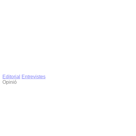
Editorial
Entrevistes
Opinió