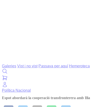
Galeries
Vist i no vist
Passava per aquí
Hemeroteca
Política
Nacional
Espot abordarà la cooperació transfronterera amb Illa