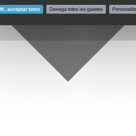
K, acceptar totes
Denega totes les galetes
Personalit