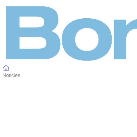
Panell de gestió de galetes
Notícies