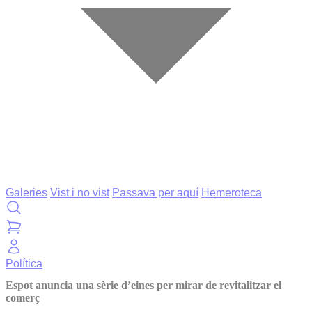
Galeries
Vist i no vist
Passava per aquí
Hemeroteca
Política
Espot anuncia una sèrie d’eines per mirar de revitalitzar el
comerç