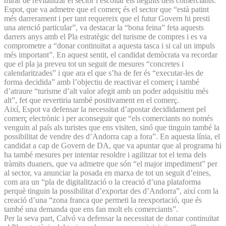
mirar de revitalitzar el sector i escoltar els neguits dels comerciants.
Espot, que va admetre que el comerç és el sector que “està patint
més darrerament i per tant requereix que el futur Govern hi presti
una atenció particular”, va destacar la “bona feina” feta aquests
darrers anys amb el Pla estratègic del turisme de compres i es va
comprometre a “donar continuïtat a aquesta tasca i si cal un impuls
més important”. En aquest sentit, el candidat demòcrata va recordar
que el pla ja preveu tot un seguit de mesures “concretes i
calendaritzades” i que ara el que s’ha de fer és “executar-les de
forma decidida” amb l’objectiu de reactivar el comerç i també
d’atraure “turisme d’alt valor afegit amb un poder adquisitiu més
alt”, fet que revertiria també positivament en el comerç.
Així, Espot va defensar la necessitat d’apostar decididament pel
comerç electrònic i per aconseguir que “els comerciants no només
venguin al país als turistes que ens visiten, sinó que tinguin també la
possibilitat de vendre des d’Andorra cap a fora”. En aquesta línia, el
candidat a cap de Govern de DA, que va apuntar que al programa hi
ha també mesures per intentar resoldre i agilitzar tot el tema dels
tràmits duaners, que va admetre que són “el major impediment” per
al sector, va anunciar la posada en marxa de tot un seguit d’eines,
com ara un “pla de digitalització o la creació d’una plataforma
perquè tinguin la possibilitat d’exportar des d’Andorra”, així com la
creació d’una “zona franca que permeti la reexportació, que és
també una demanda que ens fan molt els comerciants”.
Per la seva part, Calvó va defensar la necessitat de donar continuïtat