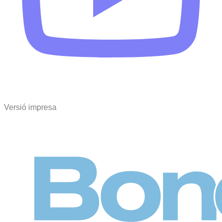
Versió impresa