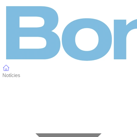
Panell de gestió de galetes
Notícies