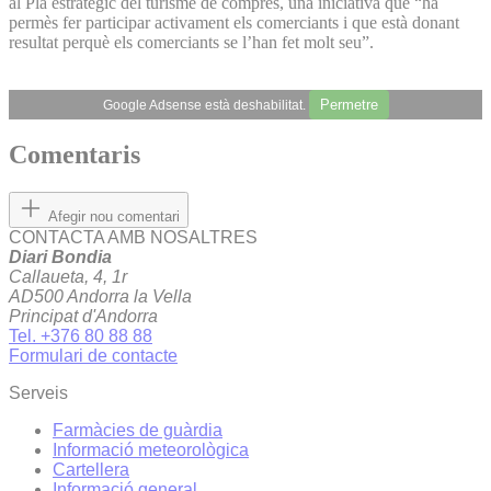
al Pla estratègic del turisme de compres, una iniciativa que “ha
permès fer participar activament els comerciants i que està donant
resultat perquè els comerciants se l’han fet molt seu”.
Permetre
Google Adsense està deshabilitat.
Comentaris
Afegir nou comentari
CONTACTA AMB NOSALTRES
Diari Bondia
Callaueta, 4, 1r
AD500 Andorra la Vella
Principat d'Andorra
Tel. +376 80 88 88
Formulari de contacte
Serveis
Farmàcies de guàrdia
Informació meteorològica
Cartellera
Informació general