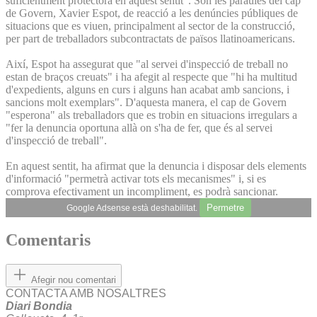
suficientment protectora en aquest sentit". Són les paraules del cap
de Govern, Xavier Espot, de reacció a les denúncies públiques de
situacions que es viuen, principalment al sector de la construcció,
per part de treballadors subcontractats de països llatinoamericans.
Així, Espot ha assegurat que "al servei d'inspecció de treball no
estan de braços creuats" i ha afegit al respecte que "hi ha multitud
d'expedients, alguns en curs i alguns han acabat amb sancions, i
sancions molt exemplars". D'aquesta manera, el cap de Govern
"esperona" als treballadors que es trobin en situacions irregulars a
"fer la denuncia oportuna allà on s'ha de fer, que és al servei
d'inspecció de treball".
En aquest sentit, ha afirmat que la denuncia i disposar dels elements
d'informació "permetrà activar tots els mecanismes" i, si es
comprova efectivament un incompliment, es podrà sancionar.
Permetre
Google Adsense està deshabilitat.
Comentaris
Afegir nou comentari
CONTACTA AMB NOSALTRES
Diari Bondia