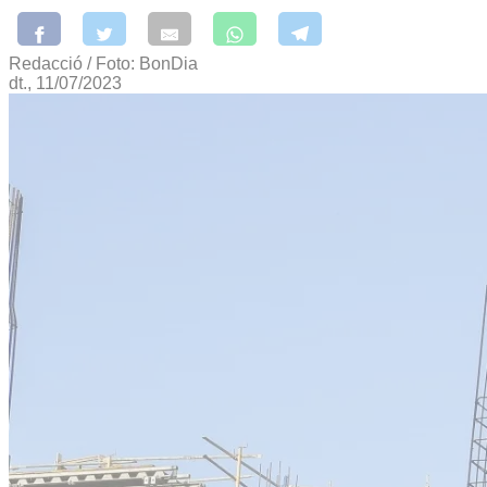
Redacció / Foto: BonDia
dt., 11/07/2023