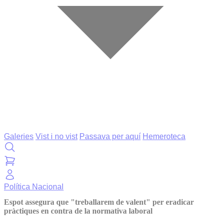
Galeries
Vist i no vist
Passava per aquí
Hemeroteca
Política
Nacional
Espot assegura que "treballarem de valent" per eradicar
pràctiques en contra de la normativa laboral