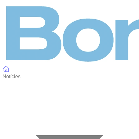
Panell de gestió de galetes
Notícies