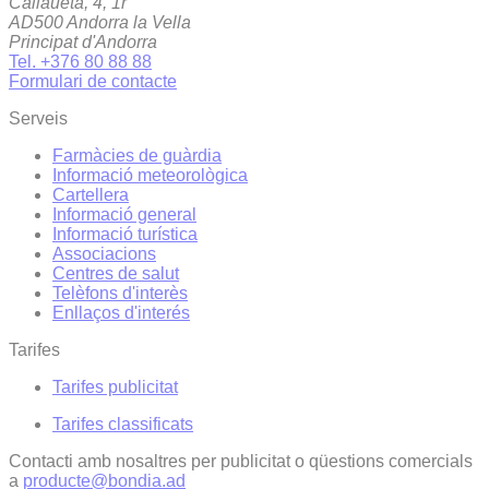
Callaueta, 4, 1r
AD500 Andorra la Vella
Principat d'Andorra
Tel. +376 80 88 88
Formulari de contacte
Serveis
Farmàcies de guàrdia
Informació meteorològica
Cartellera
Informació general
Informació turística
Associacions
Centres de salut
Telèfons d'interès
Enllaços d'interés
Tarifes
Tarifes publicitat
Tarifes classificats
Contacti amb nosaltres per publicitat o qüestions comercials
a
producte@bondia.ad