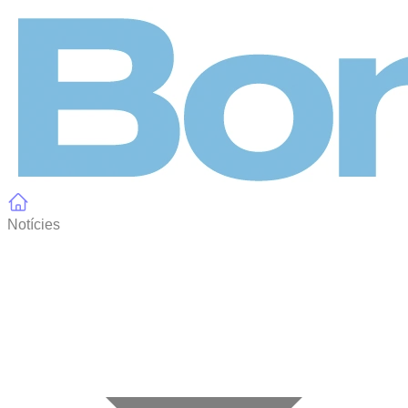
Panell de gestió de galetes
Notícies