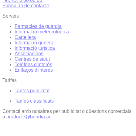
Tel. +376 80 88 88
Formulari de contacte
Serveis
Farmàcies de guàrdia
Informació meteorològica
Cartellera
Informació general
Informació turística
Associacions
Centres de salut
Telèfons d'interès
Enllaços d'interés
Tarifes
Tarifes publicitat
Tarifes classificats
Contacti amb nosaltres per publicitat o qüestions comercials
a
producte@bondia.ad