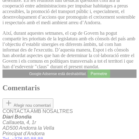
desembre. En les reunions han destacat qüestions com ara la
cooperació entre administracions per impulsar habitatges a preus
accessibles, la promoció del transport públic i, especialment, el
desenvolupament d’accions que promoguin el creixement sostenible
i respectuós amb el medi ambient arreu d’Andorra.
Així, durant aquestes setmanes, el cap de Govern ha pogut
compartir les prioritats de la legislatura amb els cònsols del país amb
l’objectiu d’establir sinergies en diferents àmbits, tal com han
informat des de l'executiu. D’aquesta manera, Espot i els cònsols
han abordat aspectes que han de determinar la col·laboració entre el
Govern i els comuns en polítiques transversals a tot el territori i que
han d’esdevenir "claus" durant el present mandat.
Permetre
Google Adsense està deshabilitat.
Comentaris
Afegir nou comentari
CONTACTA AMB NOSALTRES
Diari Bondia
Callaueta, 4, 1r
AD500 Andorra la Vella
Principat d'Andorra