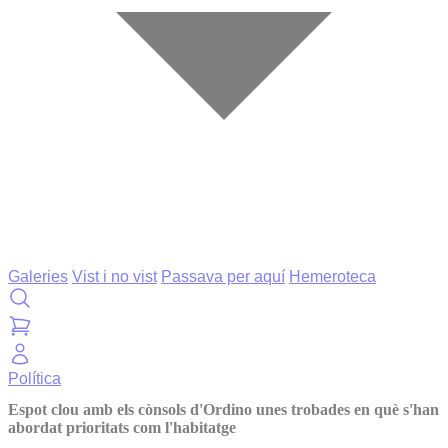
Galeries
Vist i no vist
Passava per aquí
Hemeroteca
Política
Espot clou amb els cònsols d'Ordino unes trobades en què s'han
abordat prioritats com l'habitatge