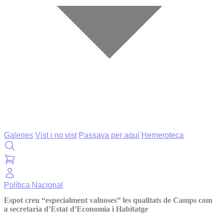
Galeries
Vist i no vist
Passava per aquí
Hemeroteca
Política
Nacional
Espot creu “especialment valuoses” les qualitats de Camps com
a secretaria d’Estat d’Economia i Habitatge