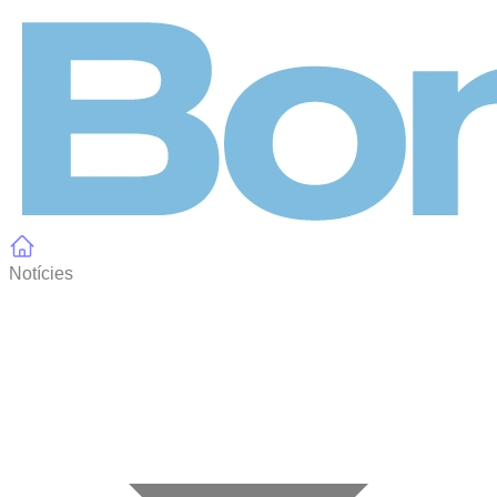
Panell de gestió de galetes
Notícies