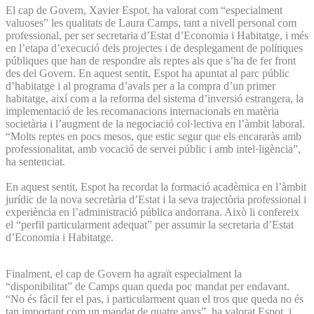
El cap de Govern, Xavier Espot, ha valorat com “especialment
valuoses” les qualitats de Laura Camps, tant a nivell personal com
professional, per ser secretaria d’Estat d’Economia i Habitatge, i més
en l’etapa d’execució dels projectes i de desplegament de polítiques
públiques que han de respondre als reptes als que s’ha de fer front
des del Govern. En aquest sentit, Espot ha apuntat al parc públic
d’habitatge i al programa d’avals per a la compra d’un primer
habitatge, així com a la reforma del sistema d’inversió estrangera, la
implementació de les recomanacions internacionals en matèria
societària i l’augment de la negociació col·lectiva en l’àmbit laboral.
“Molts reptes en pocs mesos, que estic segur que els encararàs amb
professionalitat, amb vocació de servei públic i amb intel·ligència”,
ha sentenciat.
En aquest sentit, Espot ha recordat la formació acadèmica en l’àmbit
jurídic de la nova secretària d’Estat i la seva trajectòria professional i
experiència en l’administració pública andorrana. Això li confereix
el “perfil particularment adequat” per assumir la secretaria d’Estat
d’Economia i Habitatge.
Finalment, el cap de Govern ha agraït especialment la
“disponibilitat” de Camps quan queda poc mandat per endavant.
“No és fàcil fer el pas, i particularment quan el tros que queda no és
tan important com un mandat de quatre anys”, ha valorat Espot, i