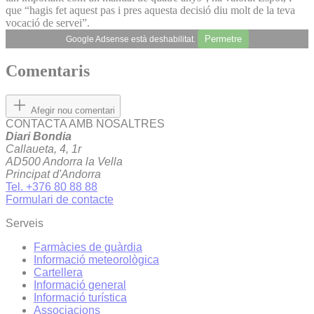
que “hagis fet aquest pas i pres aquesta decisió diu molt de la teva
vocació de servei”.
Permetre
Google Adsense està deshabilitat.
Comentaris
Afegir nou comentari
CONTACTA AMB NOSALTRES
Diari Bondia
Callaueta, 4, 1r
AD500 Andorra la Vella
Principat d'Andorra
Tel. +376 80 88 88
Formulari de contacte
Serveis
Farmàcies de guàrdia
Informació meteorològica
Cartellera
Informació general
Informació turística
Associacions