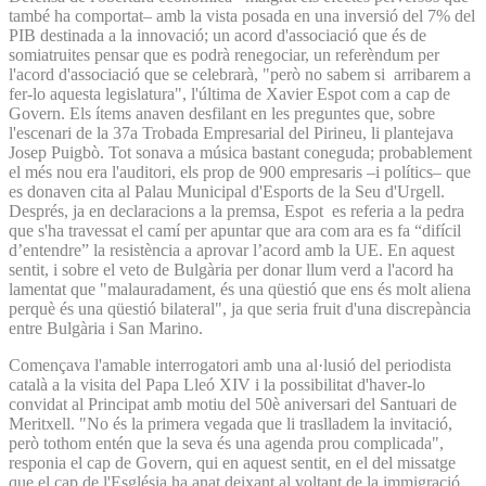
també ha comportat– amb la vista posada en una inversió del 7% del
PIB destinada a la innovació; un acord d'associació que és de
somiatruites pensar que es podrà renegociar, un referèndum per
l'acord d'associació que se celebrarà, "però no sabem si arribarem a
fer-lo aquesta legislatura", l'última de Xavier Espot com a cap de
Govern. Els ítems anaven desfilant en les preguntes que, sobre
l'escenari de la 37a Trobada Empresarial del Pirineu, li plantejava
Josep Puigbò. Tot sonava a música bastant coneguda; probablement
el més nou era l'auditori, els prop de 900 empresaris –i polítics– que
es donaven cita al Palau Municipal d'Esports de la Seu d'Urgell.
Després, ja en declaracions a la premsa, Espot es referia a la pedra
que s'ha travessat el camí per apuntar que ara com ara es fa “difícil
d’entendre” la resistència a aprovar l’acord amb la UE. En aquest
sentit, i sobre el veto de Bulgària per donar llum verd a l'acord ha
lamentat que "malauradament, és una qüestió que ens és molt aliena
perquè és una qüestió bilateral", ja que seria fruit d'una discrepància
entre Bulgària i San Marino.
Començava l'amable interrogatori amb una al·lusió del periodista
català a la visita del Papa Lleó XIV i la possibilitat d'haver-lo
convidat al Principat amb motiu del 50è aniversari del Santuari de
Meritxell. "No és la primera vegada que li traslladem la invitació,
però tothom entén que la seva és una agenda prou complicada",
responia el cap de Govern, qui en aquest sentit, en el del missatge
que el cap de l'Església ha anat deixant al voltant de la immigració,