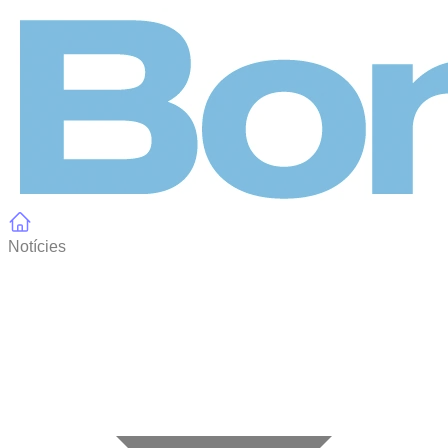
Panell de gestió de galetes
Notícies