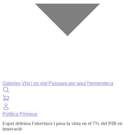
Galeries
Vist i no vist
Passava per aquí
Hemeroteca
Política
Pirineus
Espot defensa l'obertura i posa la vista en el 7% del PIB en
innovació