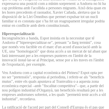
expressava una posició com a mínim sorprenent: a Andorra no hi ha
cap problema amb l'acollida a persones migrants. Això deia quan en
les hores precedents el raonador, Xavier Cañada, alertava que la
disposició de la Llei Òmnibus que permet expulsar tot un nucli
familiar si es constata que s’ha fet un reagrupament irregular podria
entrar en conflicte amb drets constitucionals.
Hiperespecialització
Incongruències a banda, Espot insistia en la necessitat que té
Andorra d'"hiperespecialitzar-se", pensant "a llarg termini", cosa
que només veu factible en el marc d'un acord d'associació amb la
UE, una "homologació" que dona accés a un mercat de tal abast que
farà interessant per a les empreses punteres en l'àmbit de la
innovació instal·lar-se al Principat, sense por a les traves en l'àmbit
de l'exportació, per exemple.
Veu Andorra com a capital econòmica del Pirineu? Espot opta per
no ser "pretensiós", responia al periodista, i referir-se als "beneficis
mutus", entre els quals apuntava al Tramvalira o a aquesta zona
econòmica especial –amb "fiscalitat competitiva"– que, a partir del
nou polígon industrial d'Organyà, tan beneficiós resultarà per a les
empreses andorranes sobretot, a les quals "permetrà tenir accés a sòl
industrial", recordava.
La ratificació de l'acord per part del Consell d'Europa és el pas que