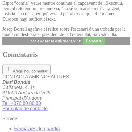
Espot "confia" veure mentre continua al capdavant de l'Executiu,
però al referèndum, reconeixia, "no sé si hi arribarem". La gent,
insistia, "ha de saber què vota" i per això cal que el Parlament
Europeu hagi ratificat el text.
Josep Borrell agafava el relleu sobre l'escenari d'una trobada per la
qual avui desfilarà el president de la Generalitat, Salvador Illa.
Permetre
Google Adsense està deshabilitat.
Comentaris
Afegir nou comentari
CONTACTA AMB NOSALTRES
Diari Bondia
Callaueta, 4, 1r
AD500 Andorra la Vella
Principat d'Andorra
Tel. +376 80 88 88
Formulari de contacte
Serveis
Farmàcies de guàrdia