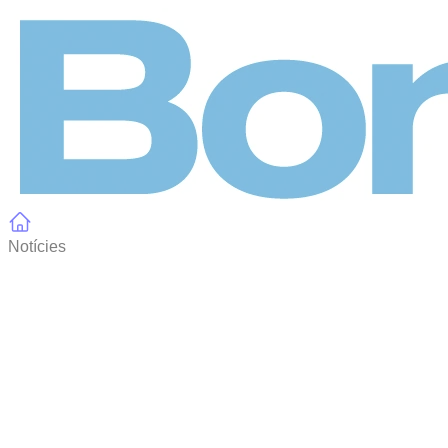
Panell de gestió de galetes
Notícies