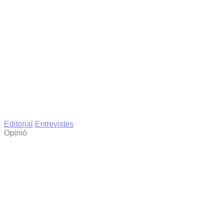
Editorial
Entrevistes
Opinió