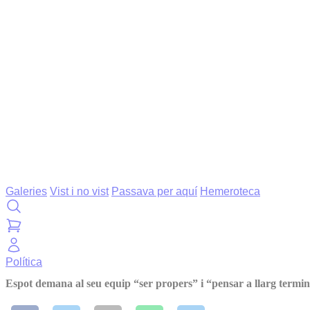
Galeries
Vist i no vist
Passava per aquí
Hemeroteca
Política
Espot demana al seu equip “ser propers” i “pensar a llarg termin