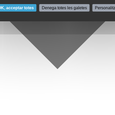
K, acceptar totes
Denega totes les galetes
Personalit