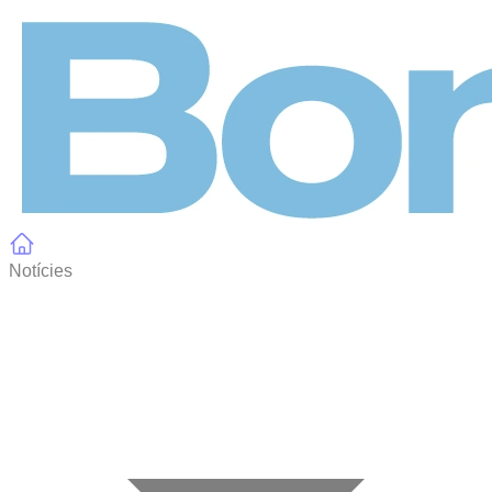
Panell de gestió de galetes
Notícies