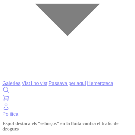
Galeries
Vist i no vist
Passava per aquí
Hemeroteca
Política
Espot destaca els “esforços” en la lluita contra el tràfic de
drogues