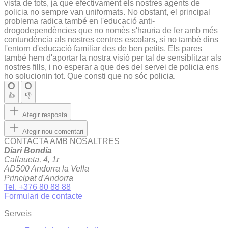
vista de tots, ja que efectivament els nostres agents de
policia no sempre van uniformats. No obstant, el principal
problema radica també en l'educació anti-
drogodependències que no nomès s'hauria de fer amb més
contundència als nostres centres escolars, si no també dins
l'entorn d'educació familiar des de ben petits. Els pares
també hem d'aportar la nostra visió per tal de sensiblitzar als
nostres fills, i no esperar a que des del servei de policia ens
ho solucionin tot. Que consti que no sóc policia.
👍
👎
Afegir resposta
Afegir nou comentari
CONTACTA AMB NOSALTRES
Diari Bondia
Callaueta, 4, 1r
AD500 Andorra la Vella
Principat d'Andorra
Tel. +376 80 88 88
Formulari de contacte
Serveis