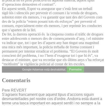
la policia no és prou proactiva en aquesta matèria, aquest tipus
d’operacions demostren el contrari”.
En aquest sentit, Espot va assegurar que s’està fent un treball
sigil·lós i silenciós per prevenir el consum i la venda de drogues,
sobretot entre els menors, i va garantir que tant des del Govern com
des de la policia “estem posant tots els esforços” per prevenir el
consum, especialment entre els menors, i per reprimir les conductes
que s’aparten de la llei.
De fet, la darrera operació és la cinquena contra el tràfic de drogues
entre adolescents o menors des de començaments d’any, i el ministre
va indicar que, tot i que les d’aquest any han tingut una magnitud
una mica més important, la policia treballa de forma constant i
permanent per intentar erradicar el problema. “El Govern és molt
conscient del problema, i no l’hem d’exagerar tot i que hi és”, va
destacar el ministre, que va recordar que els últims anys s’ha reforçat
“moltíssim” la vigilància policial al costat de les escoles.
Permetre
Google Adsense està deshabilitat.
Comentaris
Pere REVERT
S'agraeix francament que aquest tipus d'accions siguin
desmantellades pel nostre cos d'ordre. Andorra està duent a
terme una tasca important en aquest sentit i no sempre a la