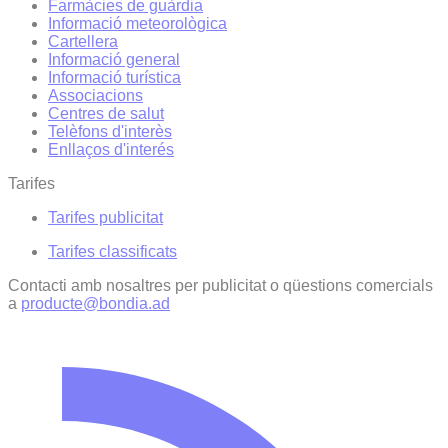
Farmàcies de guàrdia
Informació meteorològica
Cartellera
Informació general
Informació turística
Associacions
Centres de salut
Telèfons d'interès
Enllaços d'interés
Tarifes
Tarifes publicitat
Tarifes classificats
Contacti amb nosaltres per publicitat o qüestions comercials
a
producte@bondia.ad