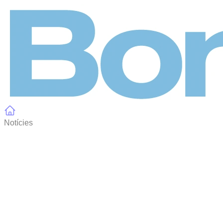
Panell de gestió de galetes
Notícies