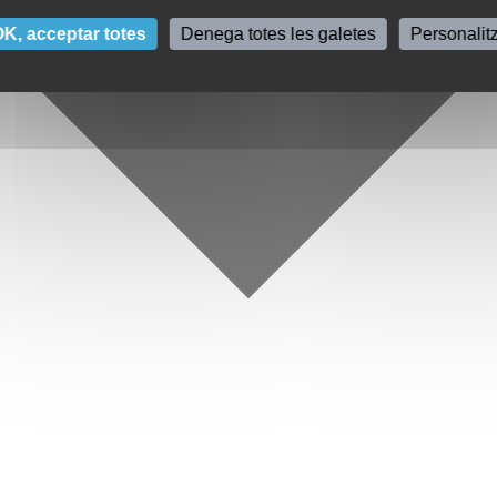
K, acceptar totes
Denega totes les galetes
Personalit