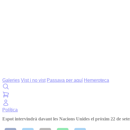
Galeries
Vist i no vist
Passava per aquí
Hemeroteca
Política
Espot intervindrà davant les Nacions Unides el pròxim 22 de set