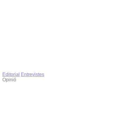
Editorial
Entrevistes
Opinió