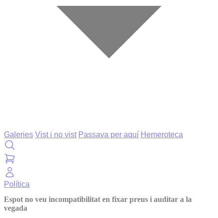
Galeries
Vist i no vist
Passava per aquí
Hemeroteca
Política
Espot no veu incompatibilitat en fixar preus i auditar a la
vegada