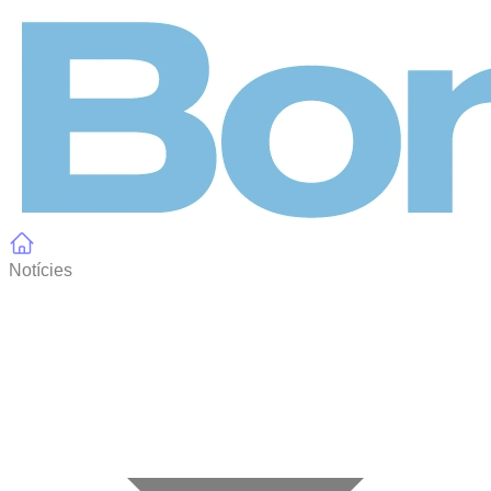
Panell de gestió de galetes
Notícies