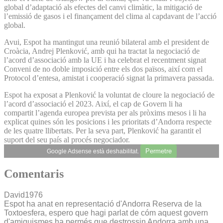
global d’adaptació als efectes del canvi climàtic, la mitigació de
l’emissió de gasos i el finançament del clima al capdavant de l’acció
global.
Avui, Espot ha mantingut una reunió bilateral amb el president de
Croàcia, Andrej Plenković, amb qui ha tractat la negociació de
l’acord d’associació amb la UE i ha celebrat el recentment signat
Conveni de no doble imposició entre els dos països, així com el
Protocol d’entesa, amistat i cooperació signat la primavera passada.
Espot ha exposat a Plenković la voluntat de cloure la negociació de
l’acord d’associació el 2023. Així, el cap de Govern li ha
compartit l’agenda europea prevista per als pròxims mesos i li ha
explicat quines són les posicions i les prioritats d’Andorra respecte
de les quatre llibertats. Per la seva part, Plenković ha garantit el
suport del seu país al procés negociador.
Permetre
Google Adsense està deshabilitat.
Comentaris
David1976
Espot ha anat en representació d'Andorra Reserva de la
Toxtoesfera, espero que hagi parlat de cóm aquest govern
d'amiguismes ha permés que destrossin Andorra amb una