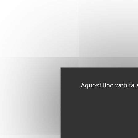
Aquest lloc web fa s