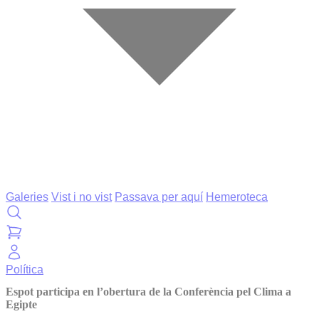
Galeries
Vist i no vist
Passava per aquí
Hemeroteca
Política
Espot participa en l’obertura de la Conferència pel Clima a
Egipte