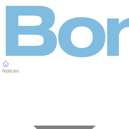
Panell de gestió de galetes
Notícies