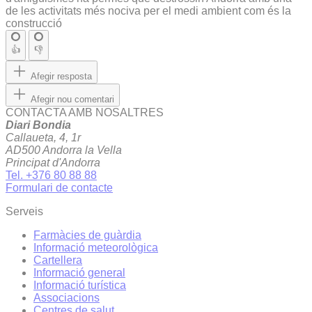
de les activitats més nociva per el medi ambient com és la
construcció
👍
👎
Afegir resposta
Afegir nou comentari
CONTACTA AMB NOSALTRES
Diari Bondia
Callaueta, 4, 1r
AD500 Andorra la Vella
Principat d'Andorra
Tel. +376 80 88 88
Formulari de contacte
Serveis
Farmàcies de guàrdia
Informació meteorològica
Cartellera
Informació general
Informació turística
Associacions
Centres de salut