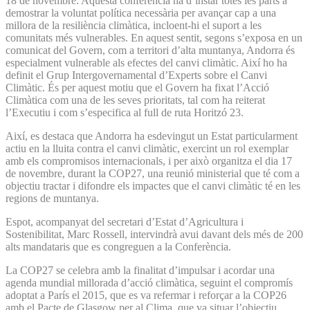
18 de novembre. Aquesta conferència ha d’instar totes les parts a
demostrar la voluntat política necessària per avançar cap a una
millora de la resiliència climàtica, incloent-hi el suport a les
comunitats més vulnerables. En aquest sentit, segons s’exposa en un
comunicat del Govern, com a territori d’alta muntanya, Andorra és
especialment vulnerable als efectes del canvi climàtic. Així ho ha
definit el Grup Intergovernamental d’Experts sobre el Canvi
Climàtic. És per aquest motiu que el Govern ha fixat l’Acció
Climàtica com una de les seves prioritats, tal com ha reiterat
l’Executiu i com s’especifica al full de ruta Horitzó 23.
Així, es destaca que Andorra ha esdevingut un Estat particularment
actiu en la lluita contra el canvi climàtic, exercint un rol exemplar
amb els compromisos internacionals, i per això organitza el dia 17
de novembre, durant la COP27, una reunió ministerial que té com a
objectiu tractar i difondre els impactes que el canvi climàtic té en les
regions de muntanya.
Espot, acompanyat del secretari d’Estat d’Agricultura i
Sostenibilitat, Marc Rossell, intervindrà avui davant dels més de 200
alts mandataris que es congreguen a la Conferència.
La COP27 se celebra amb la finalitat d’impulsar i acordar una
agenda mundial millorada d’acció climàtica, seguint el compromís
adoptat a París el 2015, que es va refermar i reforçar a la COP26
amb el Pacte de Glasgow per al Clima, que va situar l’objectiu