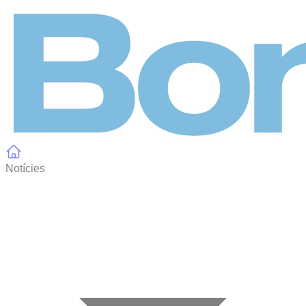
Panell de gestió de galetes
Notícies