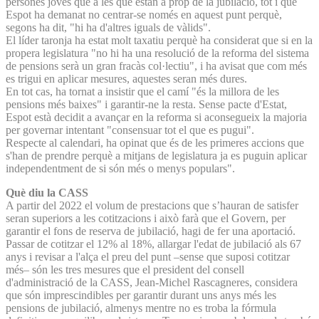
persones joves que a les que estan a prop de la jubilació, tot i que
Espot ha demanat no centrar-se només en aquest punt perquè,
segons ha dit, "hi ha d'altres iguals de vàlids".
El líder taronja ha estat molt taxatiu perquè ha considerat que si en la
propera legislatura "no hi ha una resolució de la reforma del sistema
de pensions serà un gran fracàs col·lectiu", i ha avisat que com més
es trigui en aplicar mesures, aquestes seran més dures.
En tot cas, ha tornat a insistir que el camí "és la millora de les
pensions més baixes" i garantir-ne la resta. Sense pacte d'Estat,
Espot està decidit a avançar en la reforma si aconsegueix la majoria
per governar intentant "consensuar tot el que es pugui".
Respecte al calendari, ha opinat que és de les primeres accions que
s'han de prendre perquè a mitjans de legislatura ja es puguin aplicar
independentment de si són més o menys populars".
Què diu la CASS
A partir del 2022 el volum de prestacions que s’hauran de satisfer
seran superiors a les cotitzacions i això farà que el Govern, per
garantir el fons de reserva de jubilació, hagi de fer una aportació.
Passar de cotitzar el 12% al 18%, allargar l'edat de jubilació als 67
anys i revisar a l'alça el preu del punt –sense que suposi cotitzar
més– són les tres mesures que el president del consell
d'administració de la CASS, Jean-Michel Rascagneres, considera
que són imprescindibles per garantir durant uns anys més les
pensions de jubilació, almenys mentre no es troba la fórmula