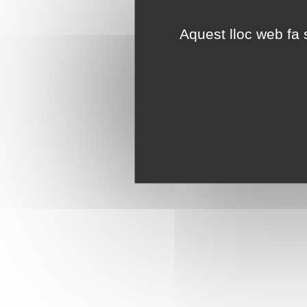
Aquest lloc web fa s