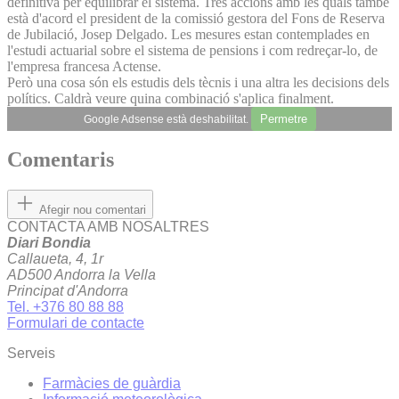
definitiva per equilibrar el sistema. Tres accions amb les quals també
està d'acord el president de la comissió gestora del Fons de Reserva
de Jubilació, Josep Delgado. Les mesures estan contemplades en
l'estudi actuarial sobre el sistema de pensions i com redreçar-lo, de
l'empresa francesa Actense.
Però una cosa són els estudis dels tècnis i una altra les decisions dels
polítics. Caldrà veure quina combinació s'aplica finalment.
Permetre
Google Adsense està deshabilitat.
Comentaris
Afegir nou comentari
CONTACTA AMB NOSALTRES
Diari Bondia
Callaueta, 4, 1r
AD500 Andorra la Vella
Principat d'Andorra
Tel. +376 80 88 88
Formulari de contacte
Serveis
Farmàcies de guàrdia