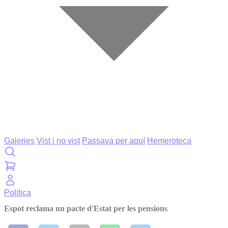
Galeries
Vist i no vist
Passava per aquí
Hemeroteca
Política
Espot reclama un pacte d'Estat per les pensions