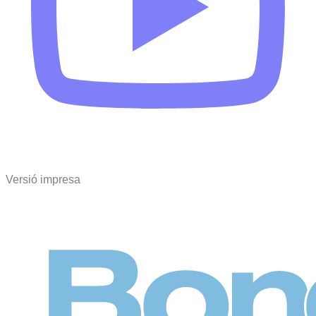
Versió impresa