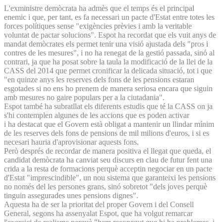
L'exministre demòcrata ha admès que el temps és el principal
enemic i que, per tant, es fa necessari un pacte d'Estat entre totes les
forces polítiques sense "exigències prèvies i amb la veritable
voluntat de pactar solucions". Espot ha recordat que els vuit anys de
mandat demòcrates els permet tenir una visió ajustada dels "pros i
contres de les mesures", i no ha renegat de la gestió passada, sinó al
contrari, ja que ha posat sobre la taula la modificació de la llei de la
CASS del 2014 que permet cronificar la delicada situació, tot i que
"en quinze anys les reserves dels fons de les pensions estaran
esgotades si no ens ho prenem de manera seriosa encara que siguin
amb mesures no gaire populars per a la ciutadania".
Espot també ha subratllat els diferents estudis que té la CASS on ja
s'hi contemplen algunes de les accions que es poden activar
i ha destacat que el Govern està obligat a mantenir un llindar mínim
de les reserves dels fons de pensions de mil milions d'euros, i si es
necesari hauria d'aprovisionar aquests fons.
Però després de recordar de manera positiva el llegat que queda, el
candidat demòcrata ha canviat seu discurs en clau de futur fent una
crida a la resta de formacions perquè acceptin negociar en un pacte
d'Estat "imprescindible", un nou sistema que garanteixi les pensions
no només del les persones grans, sinó sobretot "dels joves perquè
tinguin assegurades unes pensions dignes".
Aquesta ha de ser la prioritat del proper Govern i del Consell
General, segons ha assenyalat Espot, que ha volgut remarcar