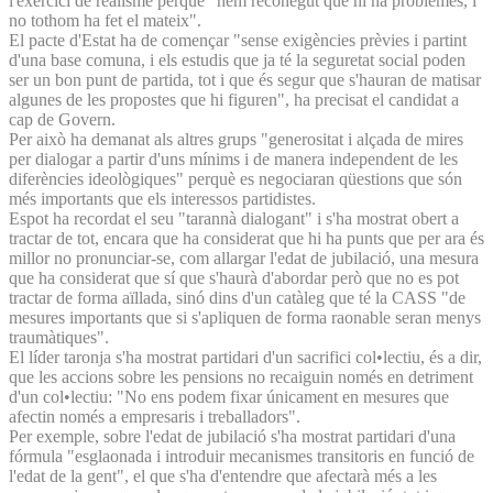
l'exercici de realisme perquè "hem reconegut que hi ha problemes, i
no tothom ha fet el mateix".
El pacte d'Estat ha de començar "sense exigències prèvies i partint
d'una base comuna, i els estudis que ja té la seguretat social poden
ser un bon punt de partida, tot i que és segur que s'hauran de matisar
algunes de les propostes que hi figuren", ha precisat el candidat a
cap de Govern.
Per això ha demanat als altres grups "generositat i alçada de mires
per dialogar a partir d'uns mínims i de manera independent de les
diferències ideològiques" perquè es negociaran qüestions que són
més importants que els interessos partidistes.
Espot ha recordat el seu "tarannà dialogant" i s'ha mostrat obert a
tractar de tot, encara que ha considerat que hi ha punts que per ara és
millor no pronunciar-se, com allargar l'edat de jubilació, una mesura
que ha considerat que sí que s'haurà d'abordar però que no es pot
tractar de forma aïllada, sinó dins d'un catàleg que té la CASS "de
mesures importants que si s'apliquen de forma raonable seran menys
traumàtiques".
El líder taronja s'ha mostrat partidari d'un sacrifici col•lectiu, és a dir,
que les accions sobre les pensions no recaiguin només en detriment
d'un col•lectiu: "No ens podem fixar únicament en mesures que
afectin només a empresaris i treballadors".
Per exemple, sobre l'edat de jubilació s'ha mostrat partidari d'una
fórmula "esglaonada i introduir mecanismes transitoris en funció de
l'edat de la gent", el que s'ha d'entendre que afectarà més a les